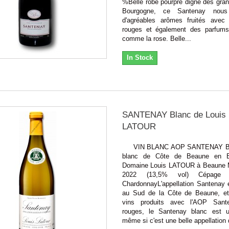
%Belle robe pourpre digne des gran
Bourgogne, ce Santenay nous
d'agréables arômes fruités avec 
rouges et également des parfums
comme la rose. Belle...
In Stock
SANTENAY Blanc de Louis
LATOUR
VIN BLANC AOP SANTENAY BL
blanc de Côte de Beaune en B
Domaine Louis LATOUR à Beaune M
2022 (13,5% vol) Cépage
ChardonnayL'appellation Santenay e
au Sud de la Côte de Beaune, e
vins produits avec l'AOP Sant
rouges, le Santenay blanc est u
même si c'est une belle appellation 