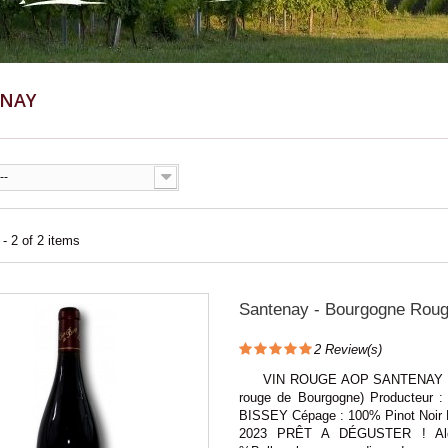
ENAY
--
- 2 of 2 items
Santenay - Bourgogne Rou
2
Review(s)
VIN ROUGE AOP SANTENAY (G
rouge de Bourgogne) Producteur
BISSEY Cépage : 100% Pinot Noir M
2023 PRÊT A DÉGUSTER ! Alc