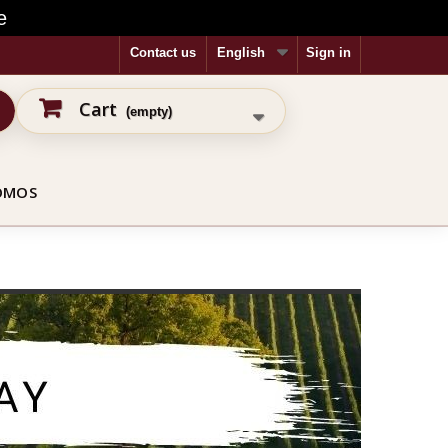
e
Contact us
English
Sign in
Cart
(empty)
OMOS