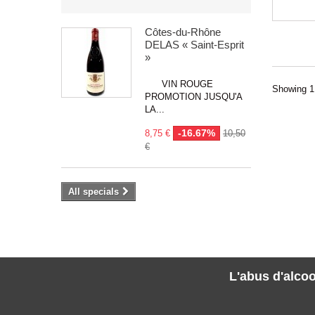
Côtes-du-Rhône
DELAS « Saint-Esprit
»
VIN ROUGE
Showing 1 
PROMOTION JUSQU'A
LA...
-16.67%
8,75 €
10,50
€
All specials
L'abus d'alcoo