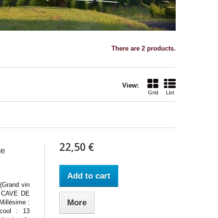
There are 2 products.
View:
Grid
List
22,50 €
ge
Add to cart
rand vin
 : CAVE DE
More
illésime :
ool : 13