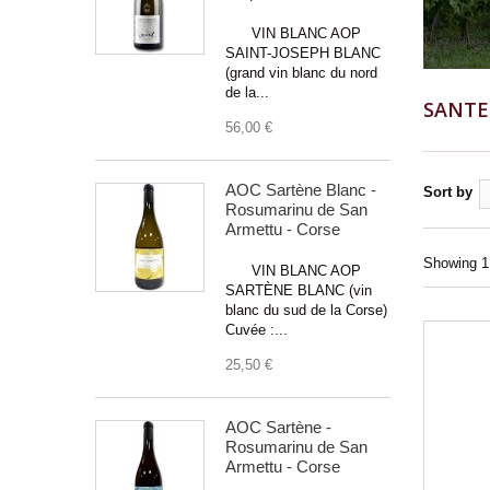
VIN BLANC AOP
SAINT-JOSEPH BLANC
(grand vin blanc du nord
de la...
SANT
56,00 €
AOC Sartène Blanc -
Sort by
Rosumarinu de San
Armettu - Corse
Showing 1 
VIN BLANC AOP
SARTÈNE BLANC (vin
blanc du sud de la Corse)
Cuvée :...
25,50 €
AOC Sartène -
Rosumarinu de San
Armettu - Corse