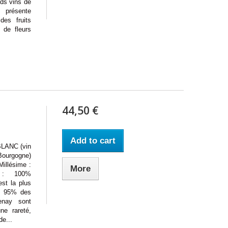
ds vins de
 présente
des fruits
 de fleurs
44,50 €
Add to cart
ANC (vin
ourgogne)
illésime :
More
 : 100%
st la plus
t 95% des
enay sont
ne rareté,
de...