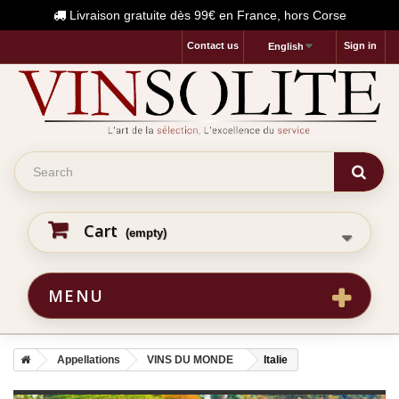
Livraison gratuite dès 99€ en France, hors Corse
Contact us
Sign in
English
Cart
(empty)
MENU
Appellations
VINS DU MONDE
Italie