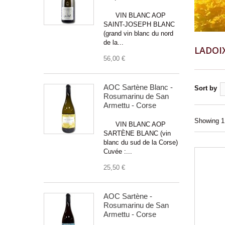
VIN BLANC AOP
SAINT-JOSEPH BLANC
(grand vin blanc du nord
de la...
LADOI
56,00 €
AOC Sartène Blanc -
Sort by
Rosumarinu de San
Armettu - Corse
Showing 1 
VIN BLANC AOP
SARTÈNE BLANC (vin
blanc du sud de la Corse)
Cuvée :...
25,50 €
AOC Sartène -
Rosumarinu de San
Armettu - Corse