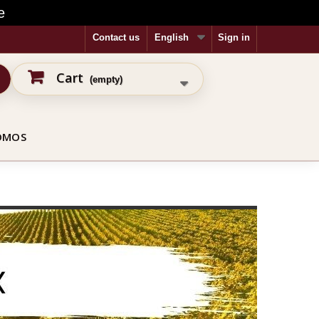
e
Contact us
English
Sign in
Cart
(empty)
OMOS