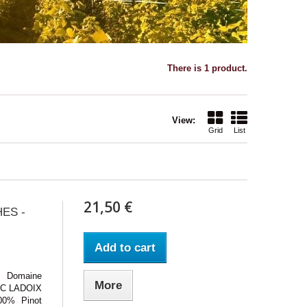
There is 1 product.
View:
Grid
List
21,50 €
HES -
Add to cart
Domaine
More
AOC LADOIX
00% Pinot