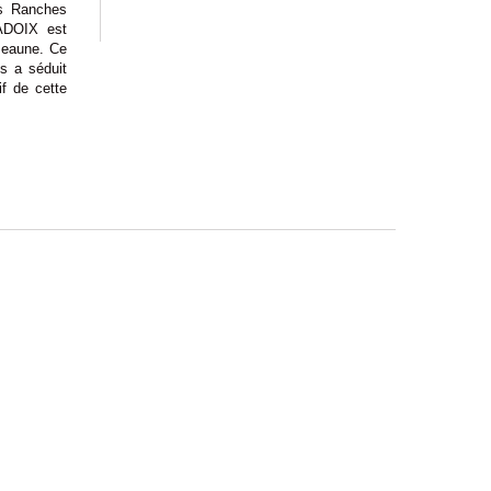
es Ranches
LADOIX est
Beaune. Ce
s a séduit
if de cette