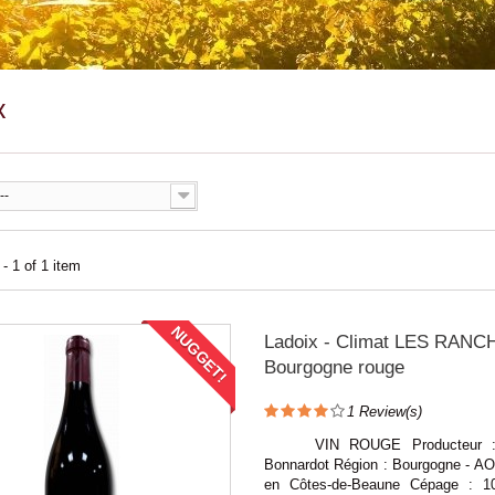
X
--
- 1 of 1 item
NUGGET!
Ladoix - Climat LES RANC
Bourgogne rouge
1
Review(s)
VIN ROUGE Producteur : 
Bonnardot Région : Bourgogne - 
en Côtes-de-Beaune Cépage : 1