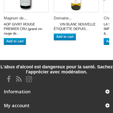
Magnum de...
Domaine...
Cham
AOP GIVRY ROUGE
VIN BLANC NOUVELLE
LA S
PREMIER CRU (grand vin
ÉTIQUETTE DEPUIS...
IMPÉR
rouge de...
&...
Add to cart
Add to cart
Add 
L'abus d'alcool est dangereux pour la santé. Sachez
l'apprécier avec modération.
Information
My account