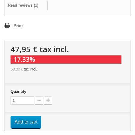
Read reviews (
1
)
Print
47,95 €
tax incl.
-17.33%
58,00 €
tax incl.
Quantity
Add to cart