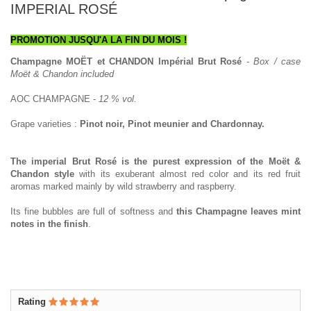
IMPERIAL ROSÉ
PROMOTION JUSQU'A LA FIN DU MOIS !
Champagne MOËT et CHANDON Impérial Brut Rosé
- Box / case
Moët & Chandon included
AOC CHAMPAGNE -
12 % vol.
Grape varieties :
Pinot noir, Pinot meunier and Chardonnay.
The imperial Brut Rosé is the purest expression of the Moët &
Chandon style
with its exuberant almost red color and its red fruit
aromas marked mainly by wild strawberry and raspberry.
Its fine bubbles are full of softness and
this Champagne leaves mint
notes in the finish
.
Rating