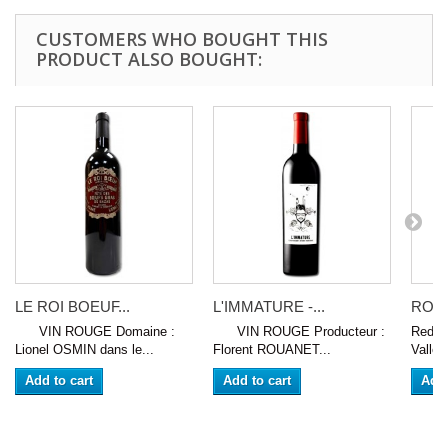
CUSTOMERS WHO BOUGHT THIS
PRODUCT ALSO BOUGHT:
LE ROI BOEUF...
L'IMMATURE -...
ROSIN
VIN ROUGE Domaine :
VIN ROUGE Producteur :
Red w
Lionel OSMIN dans le...
Florent ROUANET...
Valley
Add to cart
Add to cart
Add 