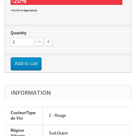
-20%
10,90 €
tax incl.
Quantity
Add to cart
INFORMATION
Couleur/Type
2 - Rouge
de Vin
Région
Sud-Ouest
Viticole