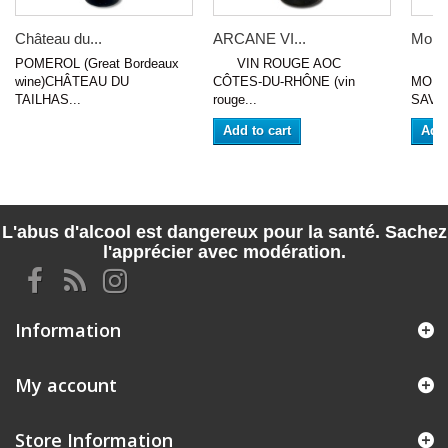
Château du...
ARCANE VI...
Monde
POMEROL (Great Bordeaux
VIN ROUGE AOC
VIN
wine)CHÂTEAU DU
CÔTES-DU-RHÔNE (vin
MOND
TAILHAS...
rouge...
SAVOI
Add to cart
Add 
L'abus d'alcool est dangereux pour la santé. Sachez
l'apprécier avec modération.
Information
My account
Store Information