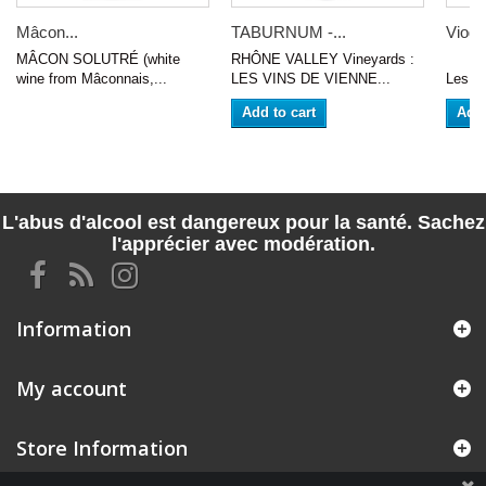
Mâcon...
TABURNUM -...
Viogn
MÂCON SOLUTRÉ (white
RHÔNE VALLEY Vineyards :
VIN 
wine from Mâconnais,...
LES VINS DE VIENNE...
Les Ja
Add to cart
Add 
L'abus d'alcool est dangereux pour la santé. Sachez
l'apprécier avec modération.
Information
My account
Store Information