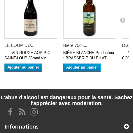
LE LOUP DU...
Bière 75cl....
Diama
VIN ROUGE AOP PIC
BIÈRE BLANCHE Producteur
VIN 
SAINT-LOUP (Grand vin...
: BRASSERIE DU PILAT...
COTE
Ajouter au panier
Ajouter au panier
L'abus d'alcool est dangereux pour la santé. Sachez
l'apprécier avec modération.
Informations