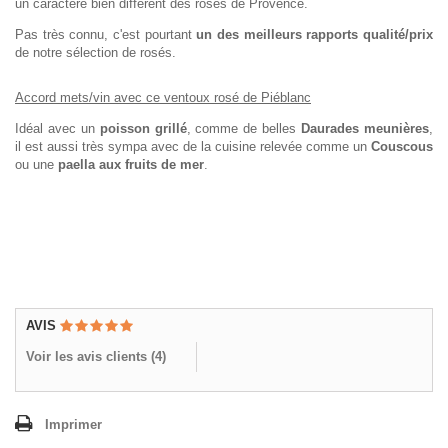
un caractère bien différent des rosés de Provence.
Pas très connu, c'est pourtant
un des meilleurs rapports qualité/prix
de notre sélection de rosés.
Accord mets/vin avec ce ventoux rosé de Piéblanc
Idéal avec un
poisson grillé
, comme de belles
Daurades meunières
,
il est aussi très sympa avec de la cuisine relevée comme un
Couscous
ou une
paella aux fruits de mer
.
AVIS
Voir les avis clients (
4
)
Imprimer