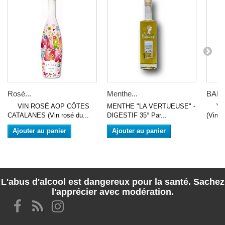
Rosé...
Menthe...
BAND
VIN ROSÉ AOP CÔTES
MENTHE "LA VERTUEUSE" -
VIN 
CATALANES (Vin rosé du...
DIGESTIF 35° Par...
(Vin d
Ajouter au panier
Ajouter au panier
L'abus d'alcool est dangereux pour la santé. Sachez
l'apprécier avec modération.