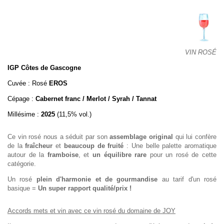
VIN ROSÉ
IGP Côtes de Gascogne
Cuvée : Rosé
EROS
Cépage :
Cabernet franc / Merlot / Syrah / Tannat
Millésime :
2025
(11,5% vol.)
Ce vin rosé nous a séduit par son
assemblage original
qui lui confère
de la
fraîcheur
et
beaucoup de fruité
: Une belle palette aromatique
autour de la
framboise
, et
un équilibre rare
pour un rosé de cette
catégorie.
Un rosé
plein d'harmonie et de gourmandise
au tarif d'un rosé
basique =
Un super rapport qualité/prix !
Accords mets et vin avec ce vin rosé du domaine de JOY