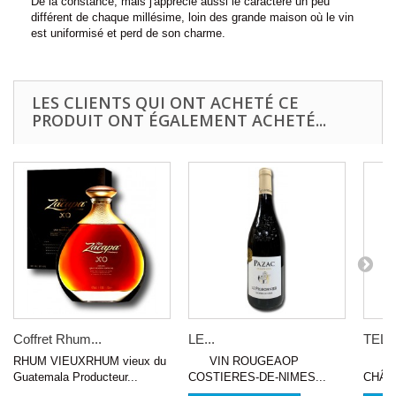
De la constance, mais j'apprécie aussi le caractère un peu
différent de chaque millésime, loin des grande maison où le vin
est uniformisé et perd de son charme.
LES CLIENTS QUI ONT ACHETÉ CE
PRODUIT ONT ÉGALEMENT ACHETÉ...
Coffret Rhum...
LE...
TELE
RHUM VIEUXRHUM vieux du
VIN ROUGEAOP
VIN
Guatemala Producteur...
COSTIERES-DE-NIMES...
CHÂT