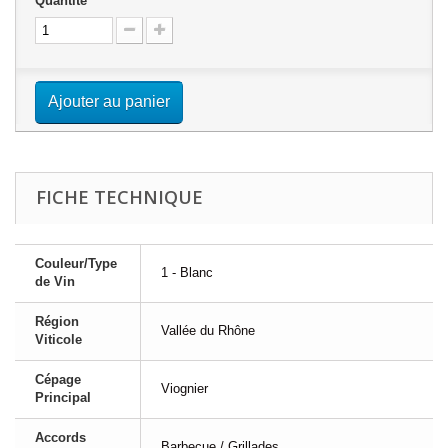
Quantité
Ajouter au panier
FICHE TECHNIQUE
Couleur/Type
1 - Blanc
de Vin
Région
Vallée du Rhône
Viticole
Cépage
Viognier
Principal
Accords
Barbecue / Grillades