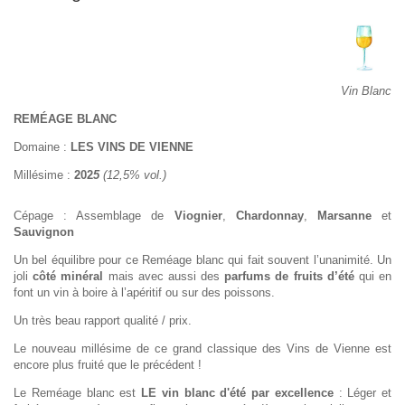
Vin Blanc
REMÉAGE BLANC
Domaine :
LES VINS DE VIENNE
Millésime :
202
5
(12,5% vol.)
Cépage : Assemblage de
Viognier
,
Chardonnay
,
Marsanne
et
Sauvignon
Un bel équilibre pour ce Reméage blanc qui fait souvent l’unanimité. Un
joli
côté minéral
mais avec aussi des
parfums de fruits d’été
qui en
font un vin à boire à l’apéritif ou sur des poissons.
Un très beau rapport qualité / prix.
Le nouveau millésime de ce grand classique des Vins de Vienne est
encore plus fruité que le précédent !
Le Reméage blanc est
LE vin blanc d'été par excellence
: Léger et