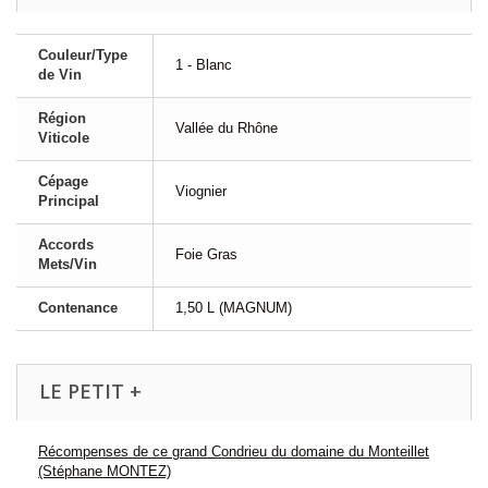
Couleur/Type
1 - Blanc
de Vin
Région
Vallée du Rhône
Viticole
Cépage
Viognier
Principal
Accords
Foie Gras
Mets/Vin
Contenance
1,50 L (MAGNUM)
LE PETIT +
Récompenses de ce grand Condrieu du domaine du Monteillet
(Stéphane MONTEZ)