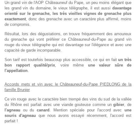
Un grand vin de l'AOP Châteauneuf du Pape, un peu moins élégant que
les grand vin du domaine, le vieux télégraphe, il est aussi
davantage
orienté sur le grenache, les très vieilles vignes de grenache plus
exactement
, donc des grenache avec un caractère plus affirmé, moins
de compromis.
Résultat, lors des dégustations, on trouve fréquemment des amoureux
du grenache qui vont préférer ce Châteauneuf-du-Pape au grand vin
rouge du vieux télégraphe qui est davantage sur l'élégance et avec une
capacité de garde incomparable.
Son tarif est toutefois beaucoup plus accessible, ce qui en fait
un très
bon rapport qualité/prix
, voire même
une valeur sûre de
l'appellation
.
Accords mets et vin avec le Châteauneuf-du-Pape PIEDLONG de la
famille Brunier
Ce vin rouge avec le caractère bien trempé des vins du sud de la vallée
du Rhône est parfait avec une viande gouteuse comme un
gibier
, de
l'agneau
ou du
canard
. Mention spéciale pour l'accord avec
une
souris d'agneau
que nous avons essayé récemment, l'accord est
parfait !