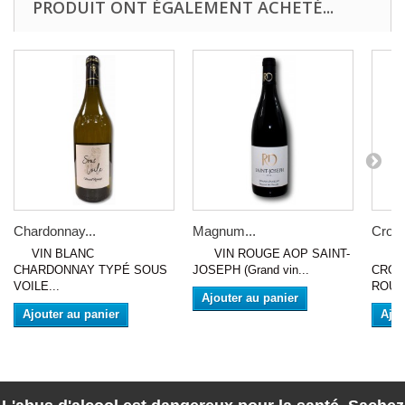
PRODUIT ONT ÉGALEMENT ACHETÉ...
Chardonnay...
Magnum...
Croze
VIN BLANC
VIN ROUGE AOP SAINT-
VIN
CHARDONNAY TYPÉ SOUS
JOSEPH (Grand vin...
CROZ
VOILE...
ROUGE
Ajouter au panier
Ajouter au panier
Ajou