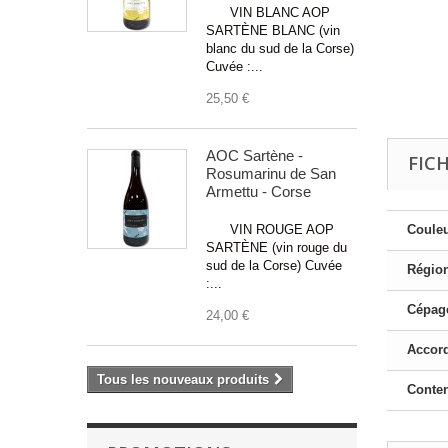
VIN BLANC AOP
SARTÈNE BLANC (vin
blanc du sud de la Corse)
Cuvée :...
25,50 €
AOC Sartène -
FIC
Rosumarinu de San
Armettu - Corse
VIN ROUGE AOP
Couleu
SARTÈNE (vin rouge du
sud de la Corse) Cuvée
Région
:...
Cépage
24,00 €
Accord
Tous les nouveaux produits
Conte