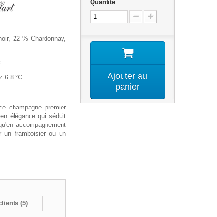
Quantité
noir, 22 % Chardonnay,
t
Ajouter au
: 6-8 °C
panier
e
 ce champagne premier
 en élégance qui séduit
if qu'en accompagnement
ur un framboisier ou un
lients (
5
)