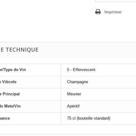
Imprimer
HE TECHNIQUE
r/Type de Vin
5 - Effervescent
 Viticole
Champagne
 Principal
Meunier
s Mets/Vin
Apéritif
nance
75 cl (bouteille standard)