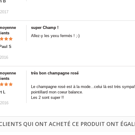
n B
/2017
 moyenne
super Champ !
lients
Allez-y les yexu fermés ! ;-)
Paul S
/2016
 moyenne
très bon champagne rosé
lients
Le champagne rosé est à la mode...celui là est très sympa!
t L
pointillard mon coeur balance.
Les 2 sont super !!
/2016
 CLIENTS QUI ONT ACHETÉ CE PRODUIT ONT ÉGAL