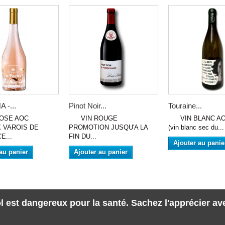
 -...
Pinot Noir...
Touraine...
SE AOC
VIN ROUGE
VIN BLANC AOC 
 VAROIS DE
PROMOTION JUSQU'A LA
(vin blanc sec du...
E...
FIN DU...
Ajouter au panie
au panier
Ajouter au panier
l est dangereux pour la santé. Sachez l'apprécier a