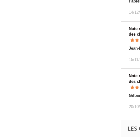
Fabie
14/12
Note
des c
Jean-
15/11
Note
des c
Gilber
20/10
LES