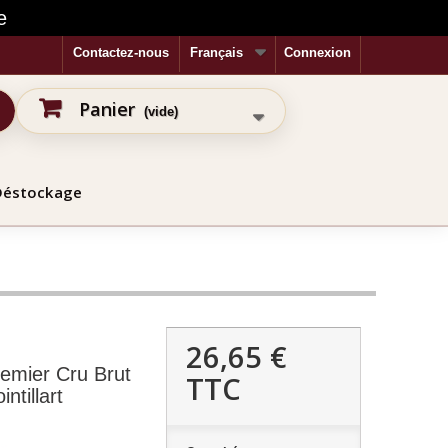
e
Contactez-nous
Français
Connexion
Panier
(vide)
Déstockage
26,65 €
mier Cru Brut
TTC
ntillart