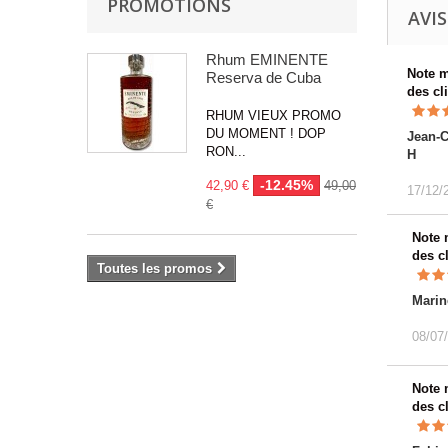
PROMOTIONS
AVIS
Rhum EMINENTE
Note 
Reserva de Cuba
des cl
RHUM VIEUX PROMO
DU MOMENT ! DOP
Jean-C
RON...
H
-12.45%
42,90 €
49,00
17/12/
€
Note
des c
Toutes les promos
Marin
08/07
Note
des c