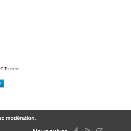
Touraine
r
vec modération.