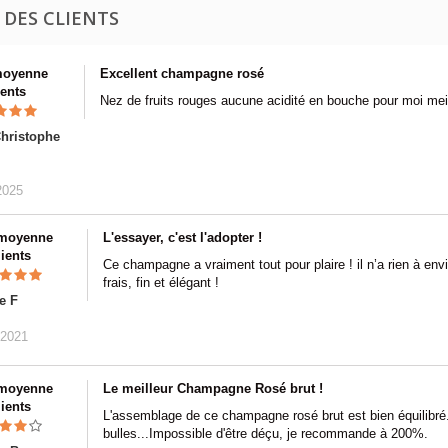
 DES CLIENTS
moyenne
Excellent champagne rosé
ients
Nez de fruits rouges aucune acidité en bouche pour moi me
hristophe
2025
 moyenne
L'essayer, c'est l'adopter !
lients
Ce champagne a vraiment tout pour plaire ! il n’a rien à e
frais, fin et élégant !
e F
/2021
 moyenne
Le meilleur Champagne Rosé brut !
lients
L'assemblage de ce champagne rosé brut est bien équilibré. 
bulles...Impossible d'être déçu, je recommande à 200%.