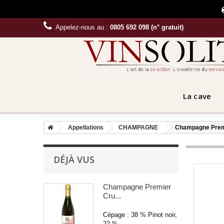
Appelez-nous au :
0805 692 098 (n° gratuit)
La cave
Appellations
CHAMPAGNE
Champagne Premie
DÉJÀ VUS
Champagne Premier
Cru...
Cépage : 38 % Pinot noir,
22 %...