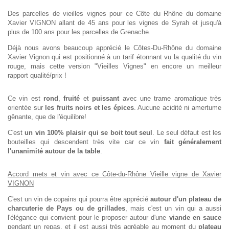
Des parcelles de vieilles vignes pour ce Côte du Rhône du domaine
Xavier VIGNON allant de 45 ans pour les vignes de Syrah et jusqu'à
plus de 100 ans pour les parcelles de Grenache.
Déjà nous avons beaucoup apprécié le Côtes-Du-Rhône du domaine
Xavier Vignon qui est positionné à un tarif étonnant vu la qualité du vin
rouge, mais cette version "Vieilles Vignes" en encore un meilleur
rapport qualité/prix !
Ce vin est
rond
,
fruité
et
puissant
avec une trame aromatique très
orientée sur
les fruits noirs et les épices
. Aucune acidité ni amertume
gênante, que de l'équilibre!
C'est
un vin 100% plaisir qui se boit tout seul
. Le seul défaut est les
bouteilles qui descendent très vite car ce vin
fait généralement
l'unanimité autour de la table
.
Accord mets et vin avec ce Côte-du-Rhône Vieille vigne de Xavier
VIGNON
C'est un vin de copains qui pourra être apprécié
autour d'un plateau de
charcuterie de Pays ou de grillades
, mais c'est un vin qui a aussi
l'élégance qui convient pour le proposer autour d'une
viande en sauce
pendant un repas, et il est aussi très agréable au moment du
plateau