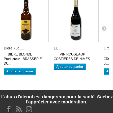
Bière 75cl....
LE...
Croze
BIÈRE BLONDE
VIN ROUGEAOP
VIN
Producteur : BRASSERIE
COSTIERES-DE-NIMES...
CROZ
DU...
du...
Ajouter au panier
Ajouter au panier
Ajou
L'abus d'alcool est dangereux pour la santé. Sachez
l'apprécier avec modération.