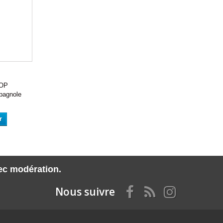
OP
pagnole
r
vec modération.
Nous suivre