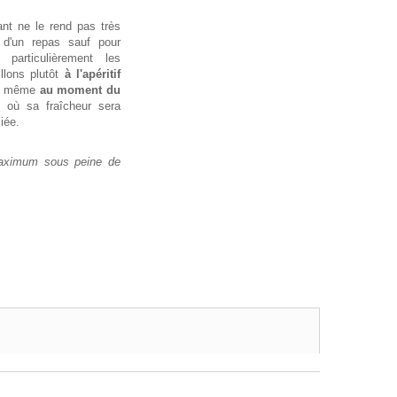
ant ne le rend pas très
 d'un repas sauf pour
 particulièrement les
llons plutôt
à l'apéritif
 ou même
au moment du
où sa fraîcheur sera
iée.
aximum sous peine de