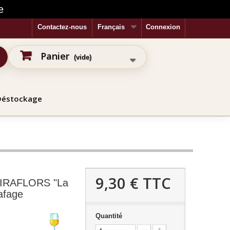
e
Contactez-nous
Français
Connexion
Panier
(vide)
Déstockage
9,30 €
TTC
 MIRAFLORS "La
afage
Quantité