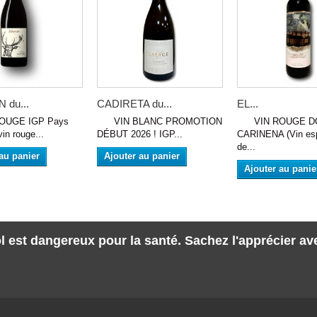
 du...
CADIRETA du...
EL...
UGE IGP Pays
VIN BLANC PROMOTION
VIN ROUGE D
vin rouge...
DÉBUT 2026 ! IGP...
CARINENA (Vin es
de...
au panier
Ajouter au panier
Ajouter au panie
l est dangereux pour la santé. Sachez l'apprécier a