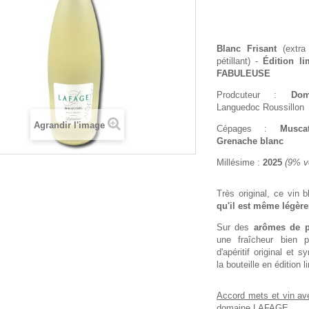
Blanc Frisant
(extra
pétillant) -
Édition l
FABULEUSE
Prodcuteur :
Do
Languedoc Roussillon
Agrandir l'image
Cépages :
Musca
Grenache blanc
Millésime :
2025
(9% vo
Très original, ce vin 
qu'il est même légère
Sur des
arômes de 
une fraîcheur bien p
d'apéritif original et 
la bouteille en édition l
Accord mets et vin ave
domaine LAFAGE