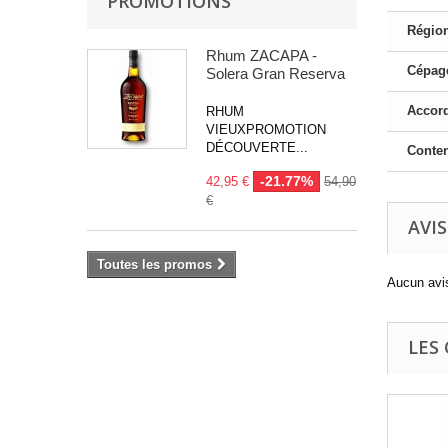
PROMOTIONS
Région
Rhum ZACAPA -
Cépage
Solera Gran Reserva
Accord
RHUM
VIEUXPROMOTION
DÉCOUVERTE...
Conte
-21.77%
42,95 €
54,90
€
AVIS
Toutes les promos
Aucun avis
LES