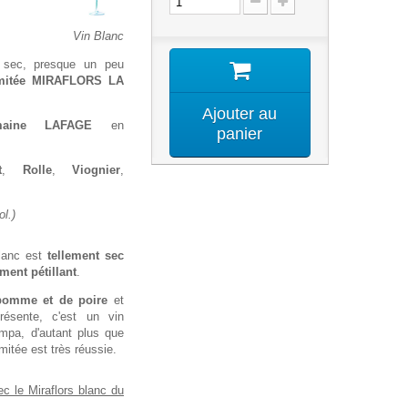
Vin Blanc
 sec, presque un peu
imitée MIRAFLORS LA
Ajouter au
maine LAFAGE
en
panier
t
,
Rolle
,
Viognier
,
l.)
blanc est
tellement sec
ment pétillant
.
pomme et de poire
et
résente, c'est un vin
sympa, d'autant plus que
imitée est très réussie.
c le Miraflors blanc du