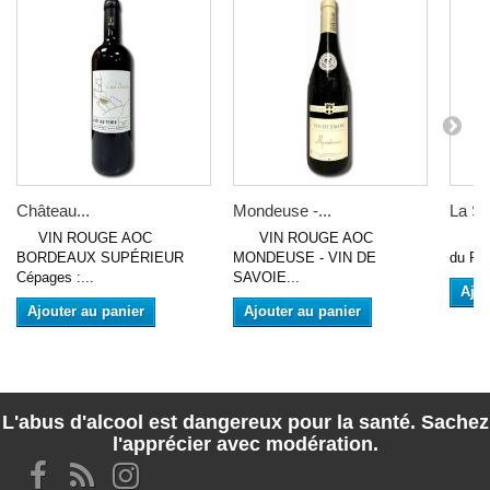
Château...
Mondeuse -...
La Sy
VIN ROUGE AOC
VIN ROUGE AOC
VIN 
BORDEAUX SUPÉRIEUR
MONDEUSE - VIN DE
du Rhô
Cépages :...
SAVOIE...
Ajou
Ajouter au panier
Ajouter au panier
L'abus d'alcool est dangereux pour la santé. Sachez
l'apprécier avec modération.