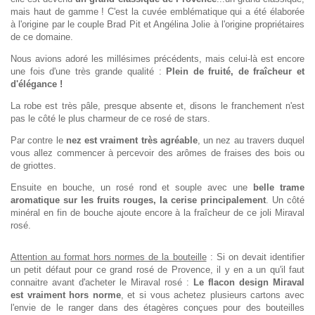
mais haut de gamme ! C'est la cuvée emblématique qui a été élaborée
à l'origine par le couple Brad Pit et Angélina Jolie à l'origine propriétaires
de ce domaine.
Nous avions adoré les millésimes précédents, mais celui-là est encore
une fois d'une très grande qualité :
Plein de fruité, de fraîcheur et
d'élégance !
La robe est très pâle, presque absente et, disons le franchement n'est
pas le côté le plus charmeur de ce rosé de stars.
Par contre le
nez est vraiment très agréable
, un nez au travers duquel
vous allez commencer à percevoir des arômes de fraises des bois ou
de griottes.
Ensuite en bouche, un rosé rond et souple avec une
belle trame
aromatique sur les fruits rouges, la cerise principalement
. Un côté
minéral en fin de bouche ajoute encore à la fraîcheur de ce joli Miraval
rosé.
Attention au format hors normes de la bouteille
: Si on devait identifier
un petit défaut pour ce grand rosé de Provence, il y en a un qu'il faut
connaitre avant d'acheter le Miraval rosé :
Le flacon design Miraval
est vraiment hors norme
, et si vous achetez plusieurs cartons avec
l'envie de le ranger dans des étagères conçues pour des bouteilles