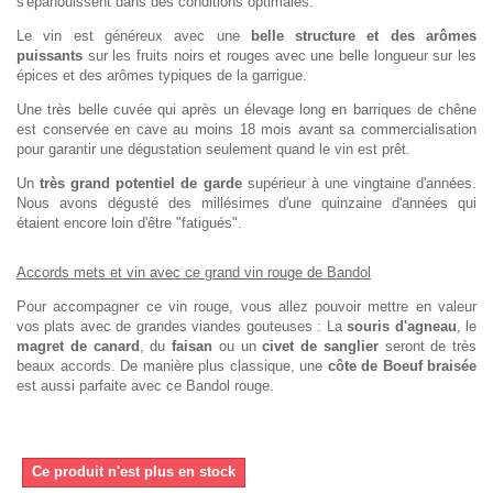
s'épanouissent dans des conditions optimales.
Le vin est généreux avec une
belle structure et des arômes
puissants
sur les fruits noirs et rouges avec une belle longueur sur les
épices et des arômes typiques de la garrigue.
Une très belle cuvée qui après un élevage long en barriques de chêne
est conservée en cave au moins 18 mois avant sa commercialisation
pour garantir une dégustation seulement quand le vin est prêt.
Un
très grand potentiel de garde
supérieur à une vingtaine d'années.
Nous avons dégusté des millésimes d'une quinzaine d'années qui
étaient encore loin d'être "fatigués".
Accords mets et vin avec ce grand vin rouge de Bandol
Pour accompagner ce vin rouge, vous allez pouvoir mettre en valeur
vos plats avec de grandes viandes gouteuses : La
souris d'agneau
, le
magret de canard
, du
faisan
ou un
civet de sanglier
seront de très
beaux accords. De manière plus classique, une
côte de Boeuf braisée
est aussi parfaite avec ce Bandol rouge.
Ce produit n'est plus en stock