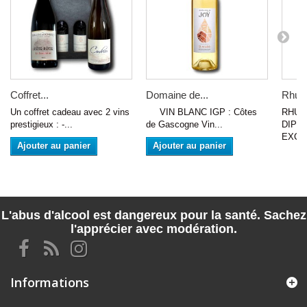
Coffret...
Domaine de...
Rhum
Un coffret cadeau avec 2 vins
VIN BLANC IGP : Côtes
RHUM
prestigieux : -...
de Gascogne Vin...
DIPL
EXCLU
Ajouter au panier
Ajouter au panier
L'abus d'alcool est dangereux pour la santé. Sachez
l'apprécier avec modération.
Informations