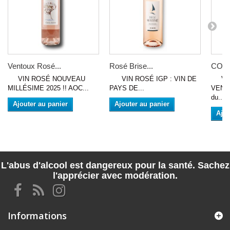
Ventoux Rosé...
Rosé Brise...
COCC
VIN ROSÉ NOUVEAU
VIN ROSÉ IGP : VIN DE
VIN
MILLÉSIME 2025 !! AOC...
PAYS DE...
VENTO
du...
Ajouter au panier
Ajouter au panier
Ajou
L'abus d'alcool est dangereux pour la santé. Sachez
l'apprécier avec modération.
Informations