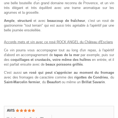
une belle bouteille d'un grand domaine reconnu de Provence, et un vin
très élégant et très équilibré avec une trame aromatique sur les
agrumes et la groseille.
Ample
,
structuré
et avec
beaucoup de fraîcheur
, c'est un rosé de
gastronomie "tout terrain" qui est aussi très agréable à l'apéritif par une
belle journée ensoleillée.
Accords mets et vin avec ce rosé ROCK ANGEL du Château d'Esclans
Ce vin pourra vous accompagner tout au long d'un repas, à l'apéritif
d'abord en accompagnement de
tapas de la mer
par exemple, puis sur
des
coquillages et crustacés, voire même des huîtres
en entrée, et il
est parfait ensuite avec de
beaux poissons grillés
.
C'est aussi
un rosé qui peut s'apprécier au moment du fromage
avec des fromages de caractère comme des
rigottes de Condrieu
, du
Saint-Marcelin fermier
, du
Beaufort
ou même un
Brillat Savarin
.
AVIS