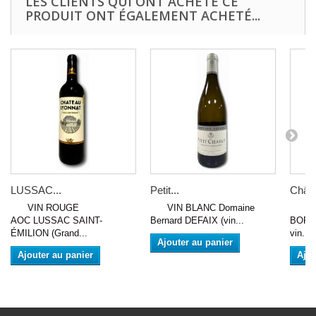
LES CLIENTS QUI ONT ACHETÉ CE
PRODUIT ONT ÉGALEMENT ACHETÉ...
LUSSAC...
Petit...
Châte
VIN ROUGE
VIN BLANC Domaine
VIN
AOC LUSSAC SAINT-
Bernard DEFAIX (vin...
BORD
ÉMILION (Grand...
vin...
Ajouter au panier
Ajouter au panier
Ajou