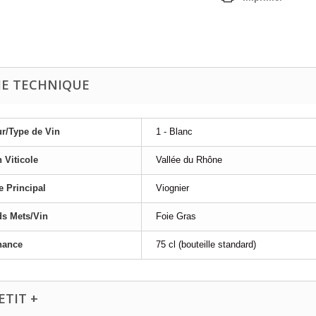
HE TECHNIQUE
r/Type de Vin
1 - Blanc
 Viticole
Vallée du Rhône
 Principal
Viognier
s Mets/Vin
Foie Gras
nance
75 cl (bouteille standard)
ETIT +