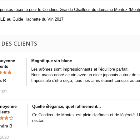
enses récente pour le Condrieu Grande Chaillées du domaine Montez (Montei
ILE
au Guide Hachette du Vin 2017
 DES CLIENTS
moyenne
Magnifique vin blanc
ients
Les arômes sont impressionnants et l'équilibre parfait.
Nous avons adoré ce vin avec un diner japonais autour de su
s R
Impossible d'être déçu, tous nos amis étaient conquis autour
2021
 moyenne
Quelle élégance, quel raffinement...
lients
Ce Condireu de Montez est plein d'arômes et de légèreté. 
nectar.
ndra B
/2020