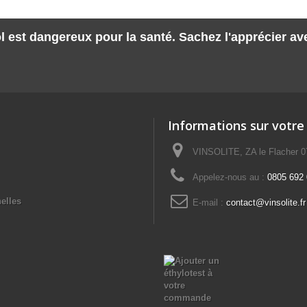
l est dangereux pour la santé. Sachez l'apprécier a
Informations sur votre
VINSOLITE, ZA le Flacher 
Appelez-nous au :
0805 692 0
elles
E-mail :
contact@vinsolite.fr