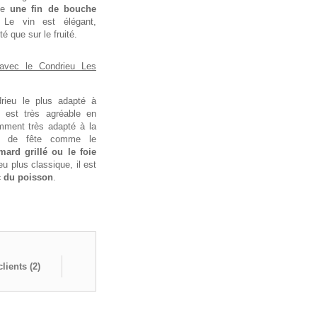
nne
une fin de bouche
 Le vin est élégant,
é que sur le fruité.
avec le Condrieu Les
rieu le plus adapté à
 il est très agréable en
mment très adapté à la
ts de fête comme le
ard grillé ou le foie
u plus classique, il est
c du poisson
.
lients (
2
)