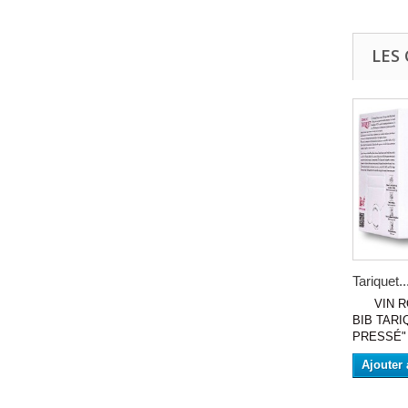
LES
Tariquet..
VIN R
BIB TARI
PRESSÉ" 
Ajouter 