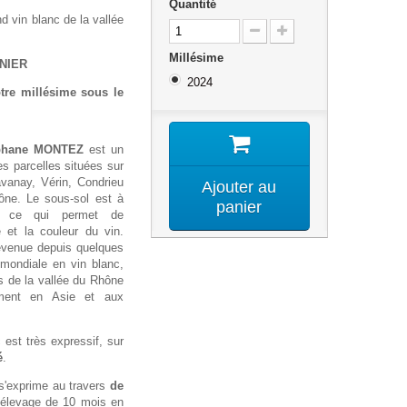
Quantité
d vin blanc de la vallée
Millésime
NIER
2024
otre millésime sous le
éphane MONTEZ
est un
s parcelles situées sur
anay, Vérin, Condrieu
Ajouter au
ône. Le sous-sol est à
panier
ue ce qui permet de
e et la couleur du vin.
evenue depuis quelques
mondiale en vin blanc,
ns de la vallée du Rhône
mment en Asie et aux
 est très expressif, sur
é
.
s'exprime au travers
de
élevage de 10 mois en