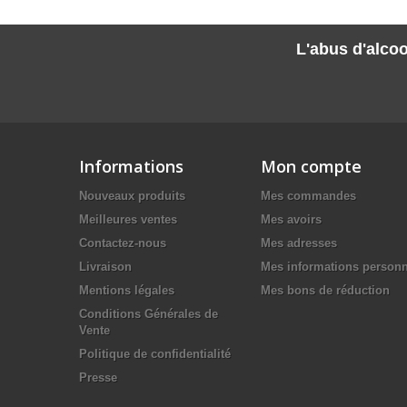
L'abus d'alcoo
Informations
Mon compte
Nouveaux produits
Mes commandes
Meilleures ventes
Mes avoirs
Contactez-nous
Mes adresses
Livraison
Mes informations personn
Mentions légales
Mes bons de réduction
Conditions Générales de
Vente
Politique de confidentialité
Presse