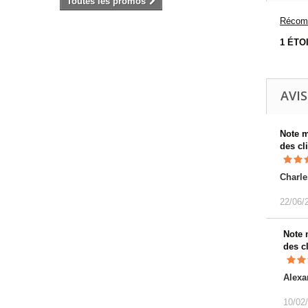
Toutes les promos
Récomp
1 ÉTO
AVIS
Note 
des cl
Charle
22/06/
Note
des c
Alexa
10/02