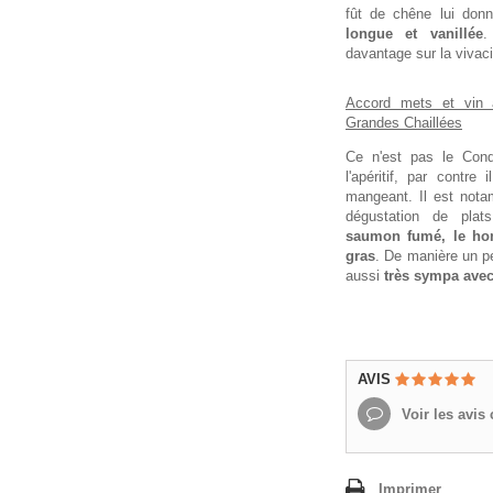
fût de chêne lui do
longue et vanillée
.
davantage sur la vivacit
Accord mets et vin 
Grandes Chaillées
Ce n'est pas le Cond
l'apéritif, par contre
mangeant. Il est nota
dégustation de pla
saumon fumé, le hom
gras
. De manière un pe
aussi
très sympa ave
AVIS
Voir les avis c
Imprimer