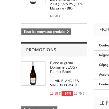
2023 (13,5% Vol.)100%
Marsanne - BIO :...
61,90 €
FIC
Tous les nouveaux produits
Couleu
PROMOTIONS
Région
Blanc Augusta -
Cépage
Domaine LEOS -
Patrick Bruel
Accord
VIN BLANC LES
Conte
VINS DU DOMAINE...
-34%
12,38 €
18,75 €
LE P