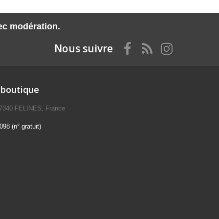
vec modération.
Nous suivre
 boutique
07340 FELINES, France
98 (n° gratuit)