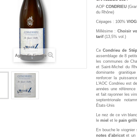
AOP
CONDRIEU
(Gran
du Rhône)
Cépages : 100%
VIOG
Millésime :
Choisir v
tarif
(13,5% vol.)
Ce
Condrieu de St
Agrandir l'image
assemblage de 8 petite
les communes de Chav
et Saint-Michel du Rh
dominante granitiq
renforcer la puissanc
L'AOC Condrieu est d
années une référence 
et fait rayonner les vi
septentrionale nota
États-Unis
Le nez de ce vin blanc
le
miel
et le
pain grill
En bouche le viognier 
notes d'abricot
et un 