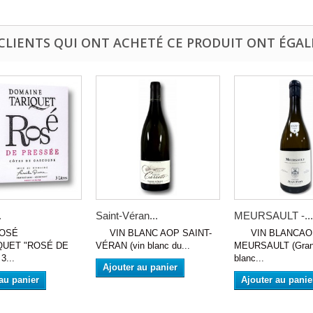
 CLIENTS QUI ONT ACHETÉ CE PRODUIT ONT ÉGAL
.
Saint-Véran...
MEURSAULT -...
OSÉ
VIN BLANC AOP SAINT-
VIN BLANCAO
QUET "ROSÉ DE
VÉRAN (vin blanc du...
MEURSAULT (Gran
3...
blanc...
Ajouter au panier
au panier
Ajouter au panie