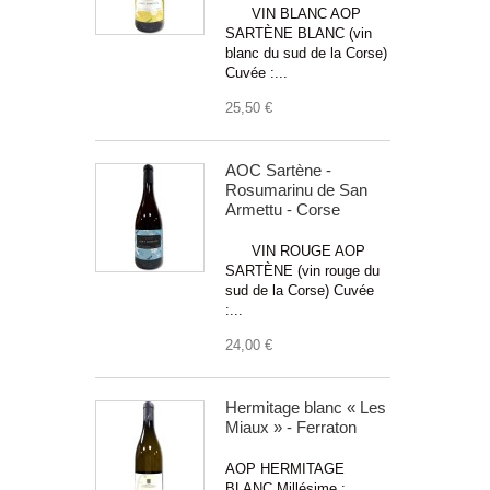
VIN BLANC AOP
SARTÈNE BLANC (vin
blanc du sud de la Corse)
Cuvée :...
25,50 €
AOC Sartène -
Rosumarinu de San
Armettu - Corse
VIN ROUGE AOP
SARTÈNE (vin rouge du
sud de la Corse) Cuvée
:...
24,00 €
Hermitage blanc « Les
Miaux » - Ferraton
AOP HERMITAGE
BLANC Millésime :