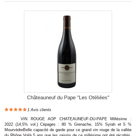
Châteauneuf du Pape "Les Otéliées"
1
Avis clients
VIN ROUGE AOP CHATEAUNEUF-DU-PAPE Millésime :
2022 (14,5% vol.) Cépages : 80 % Grenache, 15% Syrah et 5 %
MourvèdreBelle capacité de garde pour ce grand vin rouge de la vallée
du Rhône Voilà 5 ans que les raisins de ce millésime ont été récoltés,