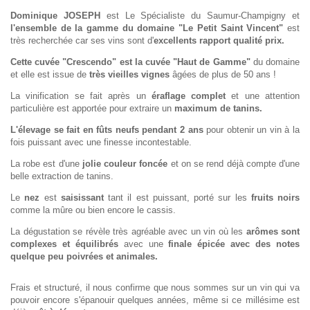
Dominique JOSEPH
est Le Spécialiste du Saumur-Champigny et
l'ensemble de la gamme du domaine "Le Petit Saint Vincent"
est
très recherchée car ses vins sont d'
excellents rapport qualité prix.
Cette cuvée "Crescendo" est la cuvée "Haut de Gamme"
du domaine
et elle est issue de
très vieilles vignes
âgées de plus de 50 ans !
La vinification se fait après un
éraflage complet
et une attention
particulière est apportée pour extraire un
maximum de tanins.
L'élevage se fait en fûts neufs pendant 2 ans
pour obtenir un vin à la
fois puissant avec une finesse incontestable.
La robe est d'une
jolie couleur foncée
et on se rend déjà compte d'une
belle extraction de tanins.
Le
nez
est
saisissant
tant il est puissant, porté sur les
fruits noirs
comme la mûre ou bien encore le cassis.
La dégustation se révèle très agréable avec un vin où les
arômes sont
complexes et équilibrés
avec une
finale épicée avec des notes
quelque peu poivrées et animales.
Frais et structuré, il nous confirme que nous sommes sur un vin qui va
pouvoir encore s'épanouir quelques années, même si ce millésime est