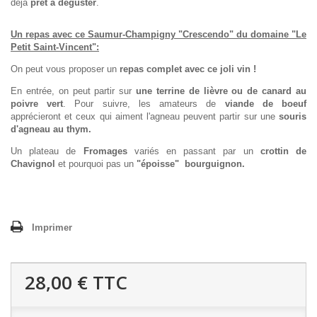
déjà
prêt à déguster
.
Un repas avec ce Saumur-Champigny "Crescendo" du domaine "Le
Petit Saint-Vincent":
On peut vous proposer un
repas complet avec ce joli vin !
En entrée, on peut partir sur
une terrine de lièvre ou de canard au
poivre vert
. Pour suivre, les amateurs de
viande de boeuf
apprécieront et ceux qui aiment l'agneau peuvent partir sur une
souris
d'agneau au thym.
Un plateau de
Fromages
variés en passant par un
crottin de
Chavignol
et pourquoi pas un
"époisse" bourguignon.
Imprimer
28,00 €
TTC