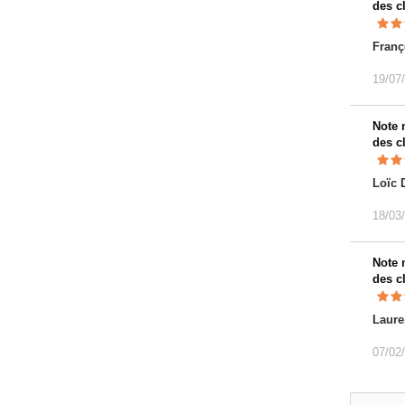
des c
Franç
19/07
Note
des c
Loïc 
18/03
Note
des c
Laure
07/02