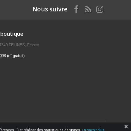
Nous suivre
 boutique
07340 FELINES, France
98 (n° gratuit)
érences,...) et réaliser des statistiques de visites.
En savoir plus.