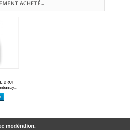
EMENT ACHETÉ...
E BRUT
rdonnay...
r
vec modération.