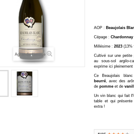
AOP :
Beaujolais Bla
Cépage :
Chardonnay
Millésime :
2023
(13% v
Agrandir l'image
Cultivé sur une petite
au sous-sol argilo-c
exprime ici pleinement
Ce Beaujolais blan
beurré
, avec des arô
de
pomme
et de
vanil
Un vin blanc qui fait
l
table et qui présente
extra
!