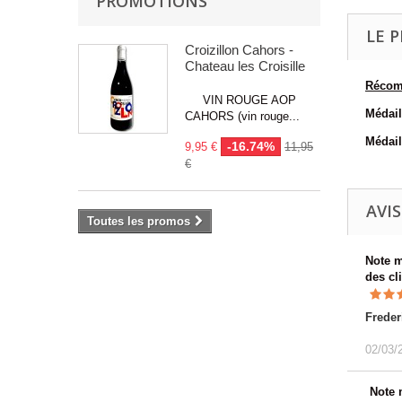
PROMOTIONS
LE P
Croizillon Cahors -
Chateau les Croisille
Récom
VIN ROUGE AOP
Médail
CAHORS (vin rouge...
Médail
-16.74%
9,95 €
11,95
€
AVIS
Toutes les promos
Note 
des cl
Freder
02/03/
Note