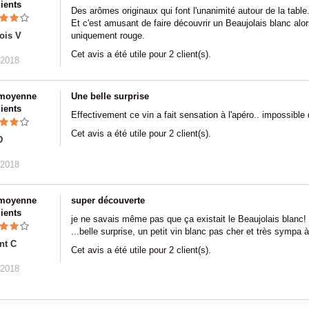
lients
Des arômes originaux qui font l'unanimité autour de la table
Et c'est amusant de faire découvrir un Beaujolais blanc alo
ois V
uniquement rouge.
Cet avis a été utile pour 2 client(s).
/2018
 moyenne
Une belle surprise
lients
Effectivement ce vin a fait sensation à l'apéro.. impossible d
Cet avis a été utile pour 2 client(s).
D
/2018
 moyenne
super découverte
lients
je ne savais même pas que ça existait le Beaujolais blanc!
...belle surprise, un petit vin blanc pas cher et très sympa à
nt C
Cet avis a été utile pour 2 client(s).
/2018