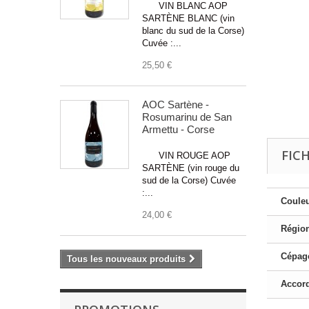
VIN BLANC AOP
SARTÈNE BLANC (vin
blanc du sud de la Corse)
Cuvée :...
25,50 €
AOC Sartène -
Rosumarinu de San
Armettu - Corse
FIC
VIN ROUGE AOP
SARTÈNE (vin rouge du
sud de la Corse) Cuvée
:...
Couleu
24,00 €
Région
Cépage
Tous les nouveaux produits
Accord