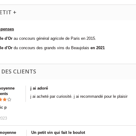
ETIT +
penses
le d'Or
au concours général agricole de Paris en 2015.
le d'Or
du concours des grands vins du Beaujolais
en 2021
 DES CLIENTS
moyenne
j ai adoré
ients
j ai acheté par curiosité. j ai recommandé pour le plaisir
ic p
2023
 moyenne
Un petit vin qui fait le boulot