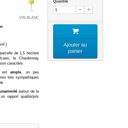
Quantité
VIN BLANC
nc
ol.)
Ajouter au
panier
 parcelle de 1,5 hectare
alcaire, le Chardonnay
 son caractère.
c est
ample
, un peu
mes très sympathiques
le
.
'unanimité
autour de la
 un
rapport qualité/prix