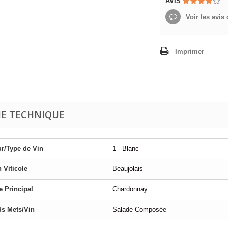
AVIS
Voir les avis c
Imprimer
HE TECHNIQUE
r/Type de Vin
1 - Blanc
 Viticole
Beaujolais
 Principal
Chardonnay
s Mets/Vin
Salade Composée