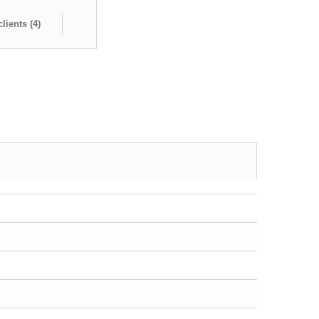
lients (
4
)