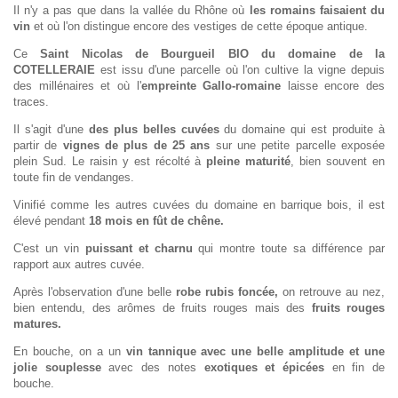
Il n'y a pas que dans la vallée du Rhône où
les romains faisaient du
vin
et où l'on distingue encore des vestiges de cette époque antique.
Ce
Saint Nicolas de Bourgueil BIO du domaine de la
COTELLERAIE
est issu d'une parcelle où l'on cultive la vigne depuis
des millénaires et où l'
empreinte Gallo-romaine
laisse encore des
traces.
Il s'agit d'une
des plus belles
cuvées
du domaine qui est produite à
partir de
vignes de plus de 25 ans
sur une petite parcelle exposée
plein Sud. Le raisin y est récolté à
pleine maturité
, bien souvent en
toute fin de vendanges.
Vinifié comme les autres cuvées du domaine en barrique bois, il est
élevé pendant
18 mois en fût de chêne.
C'est un vin
puissant et charnu
qui montre toute sa différence par
rapport aux autres cuvée.
Après l'observation d'une belle
robe rubis foncée,
on retrouve au nez,
bien entendu, des arômes de fruits rouges mais des
fruits rouges
matures.
En bouche, on a un
vin tannique avec une belle amplitude et une
jolie souplesse
avec des notes
exotiques et épicées
en fin de
bouche.