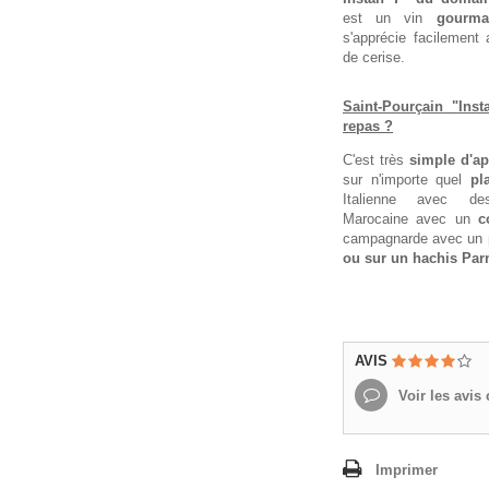
est un vin
gourma
s'apprécie facilement
de cerise.
Saint-Pourçain "Ins
repas ?
C'est très
simple d'ap
sur n'importe quel
pl
Italienne avec 
Marocaine avec un
c
campagnarde avec un
ou sur un hachis Par
AVIS
Voir les avis c
Imprimer