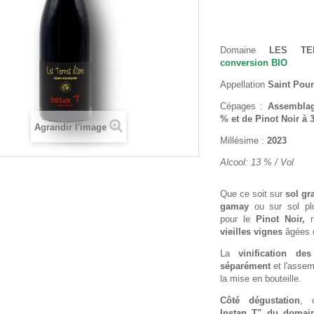
Domaine
LES T
conversion BIO
Appellation
Saint Pour
Cépages :
Assembla
% et de Pinot Noir à 
Agrandir l'image
Millésime :
2023
Alcool: 13 % / Vol
Que ce soit sur
sol gr
gamay
ou sur sol pl
pour le
Pinot Noir,
n
vieilles vignes
âgées 
La
vinification de
séparément
et l'assem
la mise en bouteille.
Côté dégustation
,
Instan T" du domain