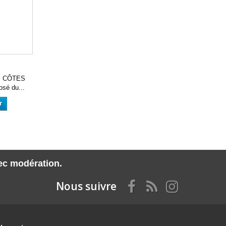
 CÔTES
sé du...
r
vec modération.
Nous suivre