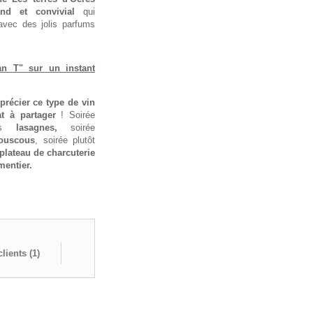
nd et convivial
qui
 avec des jolis parfums
tan T" sur un instant
précier ce type de vin
at à partager
! Soirée
des
lasagnes,
soirée
ouscous
, soirée plutôt
plateau de charcuterie
mentier.
lients (
1
)