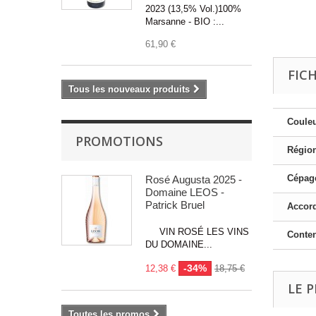
2023 (13,5% Vol.)100%
Marsanne - BIO :...
61,90 €
FIC
Tous les nouveaux produits
Couleu
PROMOTIONS
Région
Cépage
Rosé Augusta 2025 -
Domaine LEOS -
Patrick Bruel
Accord
VIN ROSÉ LES VINS
Conte
DU DOMAINE...
-34%
12,38 €
18,75 €
LE P
Toutes les promos