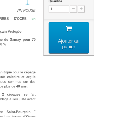
Quantité
VIN ROUGE
ERRES D'OCRE
en
çain
Protégée
ge de Gamay pour 70
Ajouter au
30 %
panier
anitique
pour le
cépage
utôt
calcaire et argile
ous sommes sur des
de plus de
40 ans.
s 2 cépages
se fait
blage a lieu juste avant
 ce
Saint-Pourçain "
e Les terres d'Ocres