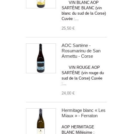
VIN BLANC AOP
SARTÈNE BLANC (vin
blanc du sud de la Corse)
Cuvée :...
25,50 €
AOC Sartène -
Rosumarinu de San
Armettu - Corse
VIN ROUGE AOP
SARTÈNE (vin rouge du
sud de la Corse) Cuvée
:...
24,00 €
Hermitage blanc « Les
Miaux » - Ferraton
AOP HERMITAGE
BLANC Millésime :