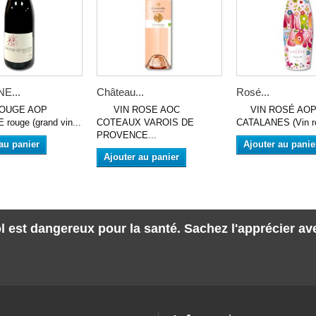
E...
Château...
Rosé...
UGE AOP
VIN ROSE AOC
VIN ROSÉ AOP
rouge (grand vin...
COTEAUX VAROIS DE
CATALANES (Vin ro
PROVENCE...
au panier
Ajouter au panie
Ajouter au panier
l est dangereux pour la santé. Sachez l'apprécier a