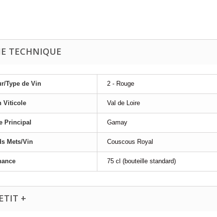
HE TECHNIQUE
r/Type de Vin
2 - Rouge
 Viticole
Val de Loire
 Principal
Gamay
s Mets/Vin
Couscous Royal
nance
75 cl (bouteille standard)
ETIT +