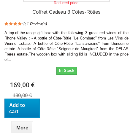
Reduced price!
Coffret Cadeau 3 Côtes-Rôties
1
Review(s)
A top-of-the-range gift box with the following 3 great red wines of the
Rhone Valley : - A bottle of Côte-Rôtie "Le Combard" from Les Vins de
Vienne Estate.- A bottle of Côte-Rôtie "La sarrasine" from Bonserine
estate- A bottle of Côte-Rôtie "Seigneur de Maugiron" from the DELAS
Frères estate.The wooden box with sliding lid is INCLUDED in the price
of...
In Stock
169,00 €
180,00 €
Add to
cart
More