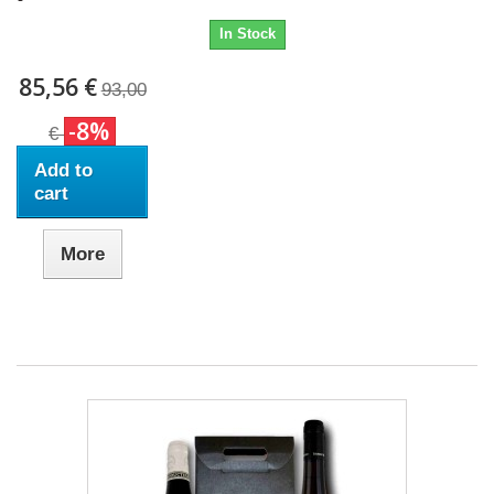
In Stock
85,56 €
93,00
-8%
€
Add to
cart
More