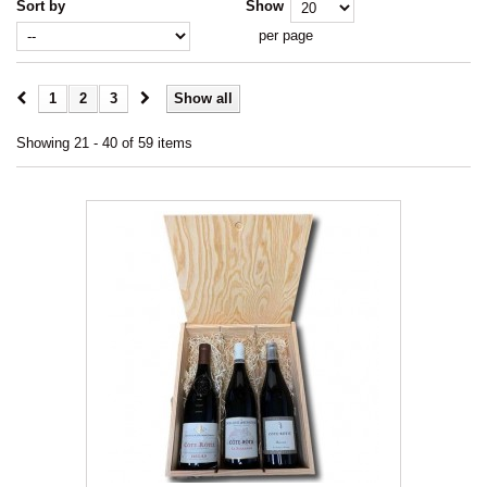
Sort by
Show
per page
1
2
3
Show all
Showing 21 - 40 of 59 items