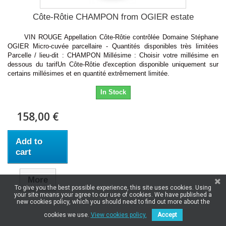
Côte-Rôtie CHAMPON from OGIER estate
VIN ROUGE Appellation Côte-Rôtie contrôlée Domaine Stéphane
OGIER Micro-cuvée parcellaire - Quantités disponibles très limitées
Parcelle / lieu-dit : CHAMPON Millésime : Choisir votre millésime en
dessous du tarifUn Côte-Rôtie d'exception disponible uniquement sur
certains millésimes et en quantité extrêmement limitée.
In Stock
158,00 €
Add to
cart
More
To give you the best possible experience, this site uses cookies. Using
your site means your agree to our use of cookies. We have published a
new cookies policy, which you should need to find out more about the
cookies we use.
View cookies policy.
Accept