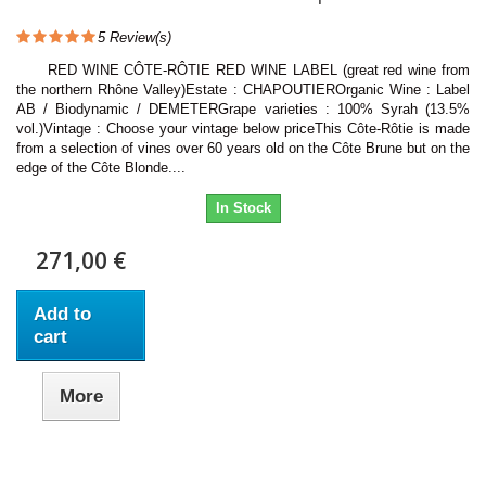
5
Review(s)
RED WINE CÔTE-RÔTIE RED WINE LABEL (great red wine from
the northern Rhône Valley)Estate : CHAPOUTIEROrganic Wine : Label
AB / Biodynamic / DEMETERGrape varieties : 100% Syrah (13.5%
vol.)Vintage : Choose your vintage below priceThis Côte-Rôtie is made
from a selection of vines over 60 years old on the Côte Brune but on the
edge of the Côte Blonde....
In Stock
271,00 €
Add to
cart
More