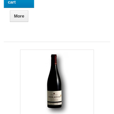
cart
More