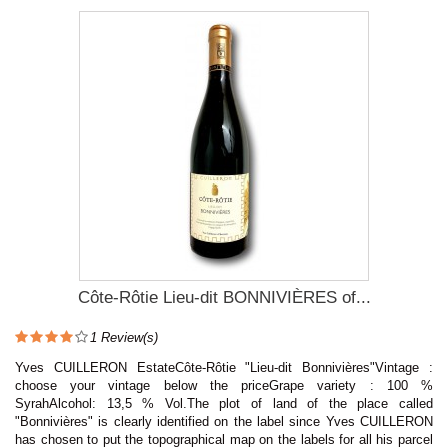
Côte-Rôtie Lieu-dit BONNIVIÈRES of...
1
Review(s)
Yves CUILLERON EstateCôte-Rôtie "Lieu-dit Bonnivières"Vintage :
choose your vintage below the priceGrape variety : 100 %
SyrahAlcohol: 13,5 % Vol.The plot of land of the place called
"Bonnivières" is clearly identified on the label since Yves CUILLERON
has chosen to put the topographical map on the labels for all his parcel