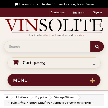
Livraison gratuite dès 99€ en France, hors Corse
Contact us
Sign in
English
Cart
(empty)
MENU
All Wines
By price
Vintage Wines
Côte-Rôtie " BONS ARRÊTS " - MONTEZ Estate MONOPOLE