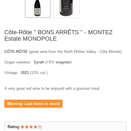
Côte-Rôtie " BONS ARRÊTS " - MONTEZ
Estate MONOPOLE
CÔTE-RÔTIE
(great wine from the North Rhône Valley - Côte Blonde)
Grape varieties :
Syrah
(+5%
viognier
)
Vintage :
2021
(13% vol.)
A very great red wine to be enjoyed with a gourmet meal.
Warning: Last items in stock!
Rating