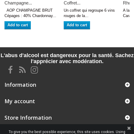
Champagne...
Coffret...
Rhum 
AOP CHAMPAGNE BRUT
Un coffret qui regroupe 6 vins
A la 
Cépages : 40% Chardonnay...
rouges de la...
Caraïb
Add to cart
Add to cart
L'abus d'alcool est dangereux pour la santé. Sachez
l'apprécier avec modération.
Information
My account
Store Information
To give you the best possible experience, this site uses cookies. Using