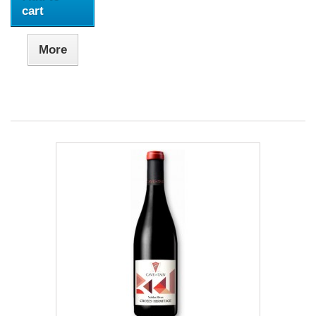
cart
More