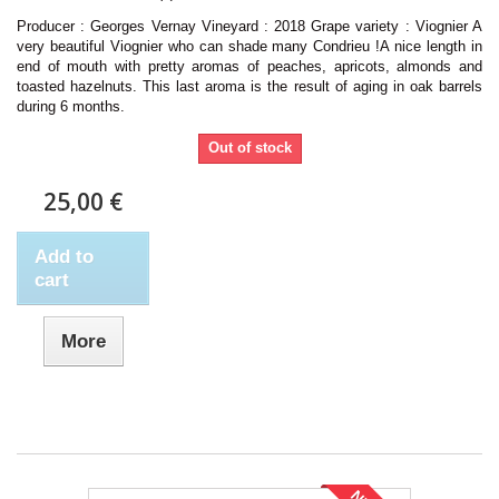
Producer : Georges Vernay Vineyard : 2018 Grape variety : Viognier A
very beautiful Viognier who can shade many Condrieu !A nice length in
end of mouth with pretty aromas of peaches, apricots, almonds and
toasted hazelnuts. This last aroma is the result of aging in oak barrels
during 6 months.
Out of stock
25,00 €
Add to
cart
More