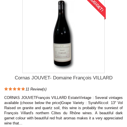
NUGGET!
Cornas JOUVET- Domaine François VILLARD
11
Review(s)
CORNAS JOUVETFrançois VILLARD EstateVintage : Several vintages
available (choose below the price)Grape Variety : SyrahAlccol: 13° Vol
Raised on granite and quartz soil, this wine is probably the sunniest of
François Villard's northern Côtes du Rhône wines. A beautiful dark
garnet colour with beautiful red fruit aromas makes it a very appreciated
wine that...