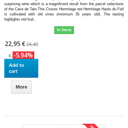
surprising wine which is a magnificent result from the parcel selections
of the Cave de Tain.This Crozes Hermitage red Hermitage Hauts du Fief
is cultivated with old vines (minimum 35 years old). The tasting
highlights red fruit...
In Stock
22,95 €
24,40
-5.94%
€
Add to
cart
More