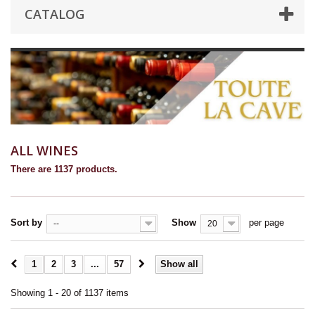
CATALOG
ALL WINES
There are 1137 products.
Sort by
Show
per page
--
20
1
2
3
...
57
Show all
Showing 1 - 20 of 1137 items