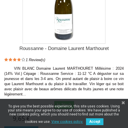
Roussanne - Domaine Laurent Marthouret
1
Review(s)
VIN BLANC Domaine Laurent MARTHOURET Millésime : 2024
(14% Vol.) Cépage : Roussanne Service : 11-12 °C A déguster sur sa
jeunesse et dans les 3-4 ans. On prend autant de plaisir à boire ce vin
que Laurent Marthouret a du plaisir à le travailler. Vin léger qui se boit
avec plaisir avec de beaux arômes délicats de fruits jaunes et une note
légèrement...
In Stock
To give you the best possible experience, this site uses cookies. Using
your site means your agree to our use of cookies. We have published a
new cookies policy, which you should need to find out more about the
9,65 €
cookies we use.
View cookies policy.
Accept