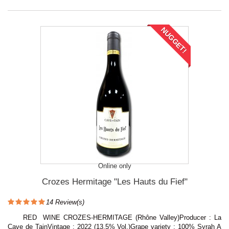
NUGGET!
Online only
Crozes Hermitage "Les Hauts du Fief"
14
Review(s)
RED WINE CROZES-HERMITAGE (Rhône Valley)Producer : La
Cave de TainVintage : 2022 (13,5% Vol.)Grape variety : 100% Syrah A