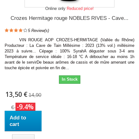
Online only
Reduced price!
Crozes Hermitage rouge NOBLES RIVES - Cave...
5
Review(s)
VIN ROUGE AOP CROZES-HERMITAGE (Vallée du Rhône)
Producteur : La Cave de Tain Millésime : 2023 (13% vol.) millésime
2023 à suivre... Cépage : 100% SyrahA déguster sous 3-4 ans
Température de service idéale : 16-18 °C A déboucher au moins 1h
avant de le servirDe beaux arômes de cassis et de mûre amenant une
touche épicée et poivrée en fin de...
In Stock
13,50 €
14,90
-9.4%
€
Add to
cart