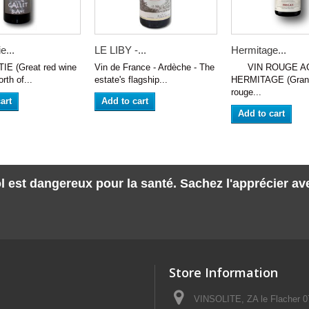
e...
LE LIBY -...
Hermitage...
E (Great red wine
Vin de France - Ardèche - The
VIN ROUGE A
rth of...
estate's flagship...
HERMITAGE (Grand
rouge...
art
Add to cart
Add to cart
l est dangereux pour la santé. Sachez l'apprécier a
Store Information
VINSOLITE, ZA le Flacher 