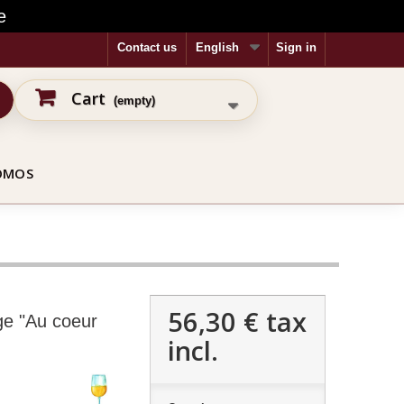
e
Contact us
English
Sign in
Cart
(empty)
OMOS
56,30 €
tax
ge "Au coeur
incl.