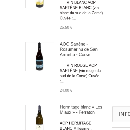
VIN BLANC AOP
SARTÈNE BLANC (vin
blanc du sud de la Corse)
Cuvée :...
25,50 €
AOC Sartène -
Rosumarinu de San
Armettu - Corse
VIN ROUGE AOP
SARTÈNE (vin rouge du
sud de la Corse) Cuvée
:...
24,00 €
Hermitage blanc « Les
Miaux » - Ferraton
INF
AOP HERMITAGE
BLANC Millésime :