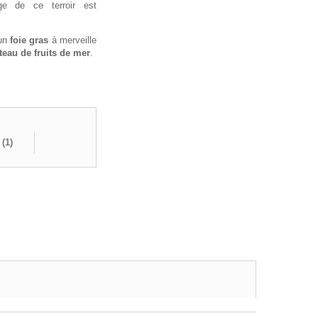
ge de ce terroir est
 un
foie gras
à merveille
teau de fruits de mer
.
 (
1
)