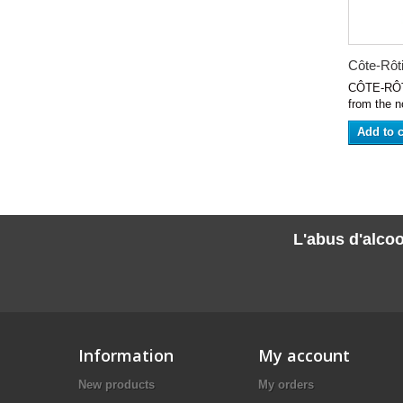
Côte-Rôti
CÔTE-RÔTI
from the no
Add to c
L'abus d'alcoo
Information
My account
New products
My orders