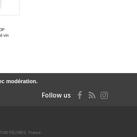
OP
 vin
vec modération.
Follow us
07340 FELINES, France