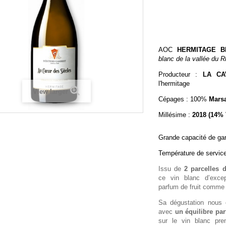
AOC
HERMITAGE B
blanc de la vallée du 
Producteur :
LA CA
l'hermitage
View larger
Cépages : 100%
Mars
Millésime :
2018 (14% 
Grande capacité de ga
Température de service
Issu de
2 parcelles 
ce vin blanc d’exce
parfum de fruit comme 
Sa dégustation nous
avec
un équilibre par
sur le vin blanc pr