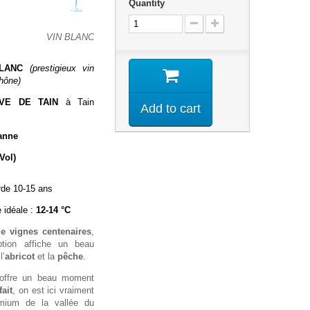
Quantity
VIN BLANC
LANC
(prestigieux vin
Rhône)
VE DE TAIN
à Tain
Add to cart
anne
Vol)
rde 10-15 ans
 idéale :
12-14 °C
de vignes centenaires
,
ption affiche un beau
l’
abricot
et la
pêche
.
 offre un beau moment
fait
, on est ici vraiment
emium de la vallée du