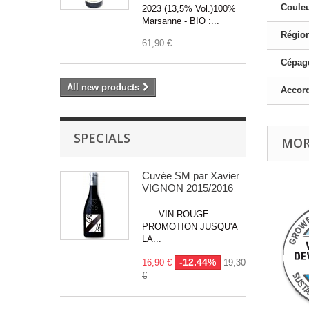
Couleu
2023 (13,5% Vol.)100%
Marsanne - BIO :...
Région
61,90 €
Cépage
All new products
Accord
SPECIALS
MOR
Cuvée SM par Xavier
VIGNON 2015/2016
VIN ROUGE
PROMOTION JUSQU'A
LA...
-12.44%
16,90 €
19,30
€