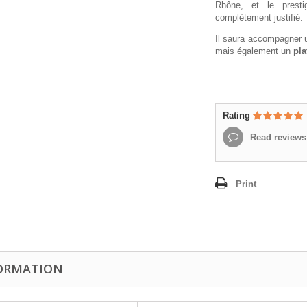
Rhône, et le presti
complètement justifié.
Il saura accompagner
mais également un
pla
Rating
Read reviews
Print
ORMATION