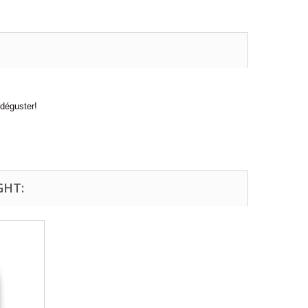
 déguster!
GHT: