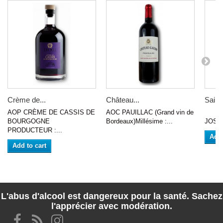
Crème de...
Château...
Saint
AOP CRÈME DE CASSIS DE
AOC PAUILLAC (Grand vin de
VIN 
BOURGOGNE
Bordeaux)Millésime :...
JOSEP
PRODUCTEUR :...
Add 
Add to cart
L'abus d'alcool est dangereux pour la santé. Sachez
l'apprécier avec modération.