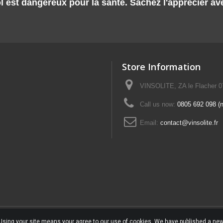
l est dangereux pour la santé. Sachez l'apprécier a
Store Information
VINSOLITE, ZA le Flacher 
Call us now:
0805 692 098 (n°
Email:
contact@vinsolite.fr
. Using your site means your agree to our use of cookies. We have published a new