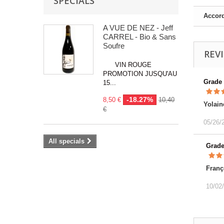
SPECIALS
Accord
A VUE DE NEZ - Jeff
CARREL - Bio & Sans
Soufre
REV
VIN ROUGE
PROMOTION JUSQU'AU
Grade
15...
-18.27%
8,50 €
10,40
Yolain
€
05/26/
All specials
Grad
Franç
10/02