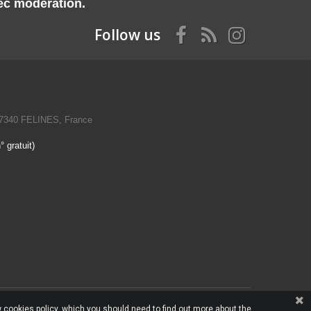
vec modération.
Follow us
07340 FELINES, France
 gratuit)
 cookies policy, which you should need to find out more about the