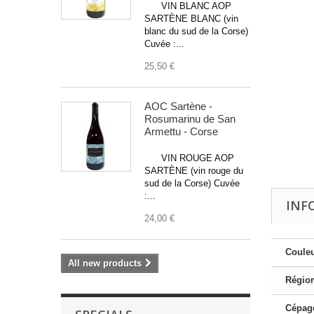
VIN BLANC AOP
SARTÈNE BLANC (vin
blanc du sud de la Corse)
Cuvée :...
25,50 €
AOC Sartène -
Rosumarinu de San
Armettu - Corse
VIN ROUGE AOP
SARTÈNE (vin rouge du
sud de la Corse) Cuvée
:...
INF
24,00 €
Couleu
All new products
Région
Cépage