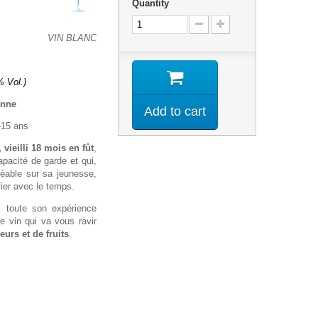
Quantity
VIN BLANC
% Vol.)
anne
Add to cart
-15 ans
vieilli 18 mois en fût
,
apacité de garde et qui,
réable sur sa jeunesse,
fier avec le temps.
s toute son expérience
ce vin qui va vous ravir
eurs et de fruits
.
!