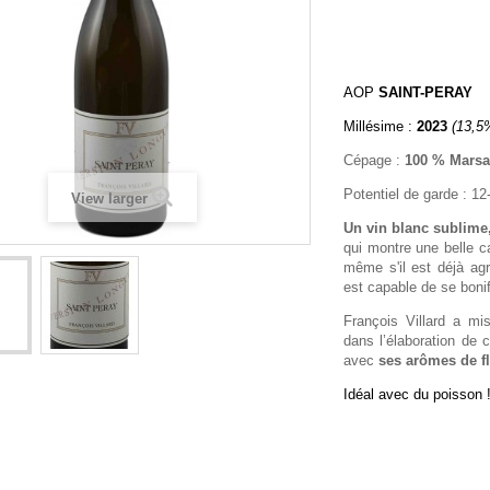
AOP
SAINT-PERAY
Millésime :
2023
(13,5
Cépage :
100 % Mars
Potentiel de garde : 12
View larger
Un vin blanc sublime, 
qui montre une belle c
même s'il est déjà ag
est capable de se boni
François Villard a mi
dans l’élaboration de 
avec
ses arômes de fl
Idéal avec du poisson 