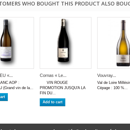
TOMERS WHO BOUGHT THIS PRODUCT ALSO BOU
U «...
Cornas « Le...
Vouvray...
NC AOP :
VIN ROUGE
Val de Loire Millés
(Grand vin de la...
PROMOTION JUSQU'A LA
Cépage : 100 %...
FIN DU...
art
Add to cart