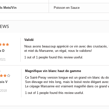
s Mets/Vin
Poisson en Sauce
IEWS
Validé
Nous avons beaucoup apprécié ce vin avec des crustacés, be
e D
et miel du Marsanne, un régal, nous le validons!
1 out of 1 people found this review useful.
2021
e
Magnifique vin blanc haut de gamme
Ce Saint-Peray version longue est un grand vin blanc du 
ois V
Son élevage est très long, mais le boisé reste élégant avec
Le cépage Marsanne est vraiment magnifié dans ce grand v
/2018
1 out of 1 people found this review useful.