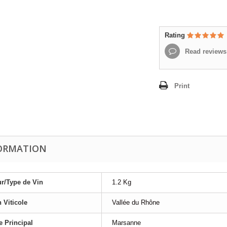
Rating
Read reviews
Print
ORMATION
r/Type de Vin
1.2 Kg
 Viticole
Vallée du Rhône
 Principal
Marsanne