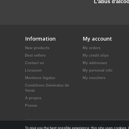
L'abus d'alcoo
Information
My account
New products
My orders
Best sellers
My credit slips
Contact us
My addresses
Livraison
My personal info
Mentions légales
My vouchers
Conditions Générales de
Vente
A propos
Presse
© 2026 - ALL RIGHTS RESERVED VINSOLITE
To give you the best possible experience, this site uses cookies