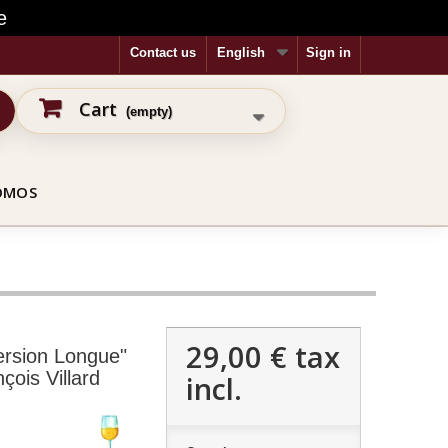
e
Contact us
English
Sign in
Cart
(empty)
OMOS
29,00 €
tax
ersion Longue"
çois Villard
incl.