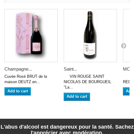
Champagne...
Saint...
MORD
Cuvée Rosé BRUT de la
VIN ROUGE SAINT
RED 
maison DEUTZ en...
NICOLAS DE BOURGUEIL
RED W
"La...
Add to cart
Add 
Add to cart
L'abus d'alcool est dangereux pour la santé. Sachez
l'apprécier avec modération.