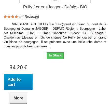
Rully 1er cru Jaeger - Defaix - BIO
1
Review(s)
VIN BLANC AOP RULLY 1er Cru (grand vin blanc du nord de la
Bourgogne) Domaine JAEGER - DEFAIX Région : Bourgogne - Label
AB Millésime : 2023 - Climat "Rabourcé" (Alcool: 13,5 °)Cépage :
Chardonnay Élevage en fûts de chênes Ce Rully 1er cru est un grand
vin blanc de bourgogne. Il se présente avec une belle robe dorée et
mais en plus de beaux arômes...
In Stock
34,20 €
Add to
cart
More