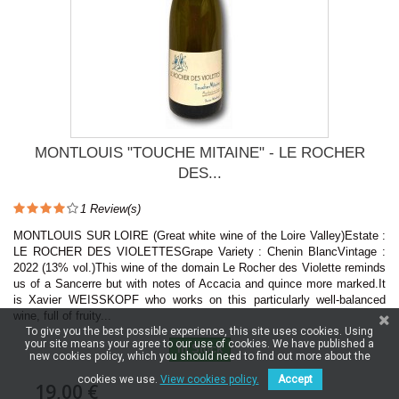
MONTLOUIS "TOUCHE MITAINE" - LE ROCHER
DES...
1
Review(s)
MONTLOUIS SUR LOIRE (Great white wine of the Loire Valley)Estate :
LE ROCHER DES VIOLETTESGrape Variety : Chenin BlancVintage :
2022 (13% vol.)This wine of the domain Le Rocher des Violette reminds
us of a Sancerre but with notes of Accacia and quince more marked.It
is Xavier WEISSKOPF who works on this particularly well-balanced
wine, full of fruity...
To give you the best possible experience, this site uses cookies. Using
your site means your agree to our use of cookies. We have published a
In Stock
new cookies policy, which you should need to find out more about the
cookies we use.
View cookies policy.
Accept
19,00 €