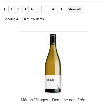
1
2
3
4
5
...
40
Show all
Showing 41 - 60 of 797 items
Mâcon-Villages - Domaine des Crêts