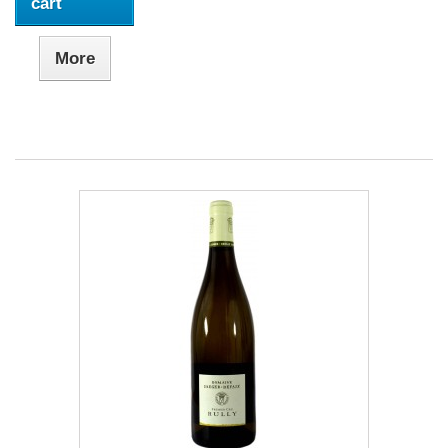
cart
More