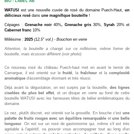
BIO : LABEL AB
WATUSI
est une nouvelle cuvée de rosé du domaine Puech-Haut,
un
délicieux rosé
dans
une magnifique bouteille
!
Cépages :
Grenache noir
40%
, Grenache gris
30%,
Syrah
20% et
Cabernet franc
10%
Millésime :
2025
(12,5° vol.) - Bouchon en verre
Attention, la bouteille a changé sur ce millésime, même forme de
bouteille, mais écusson différent (voir photo)
Ce nouveau rosé du château Puech-haut met en avant le terroir de
Camargue, il est orienté sur le
fruité
, la
fraîcheur
et la
complexité
aromatique
d'assemblage étonnant et très réussi.
Déjà avant la dégustation, on est surpris par la bouteille,
des lignes
ciselées du plus bel effet
, et un disque en verre au fond de cette
bouteille WATUSI avec les fameuses têtes de bélier emblématiques du
domaine.
Le nez, plutôt discret, est orienté sur la groseille. En bouche c'est
une
palette de fruits rouges avec un équilibre remarquable
et
une belle
longueur
. On est sur un rosé de gastronomie qui, même s'il est très
agréable à l'apéritif, va pouvoir vous accompagner tout au long d'un