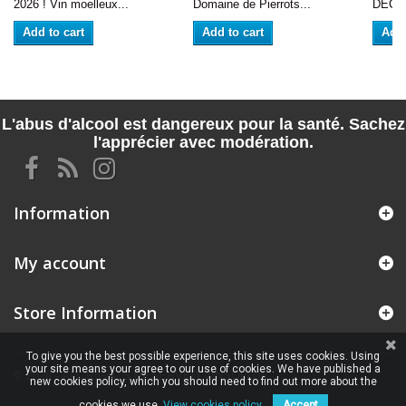
2026 ! Vin moelleux...
Domaine de Pierrots...
DÉCO
Add to cart
Add to cart
Add 
L'abus d'alcool est dangereux pour la santé. Sachez
l'apprécier avec modération.
Information
My account
Store Information
To give you the best possible experience, this site uses cookies. Using
your site means your agree to our use of cookies. We have published a
© 2026 - ALL RIGHTS RESERVED VINSOLITE
new cookies policy, which you should need to find out more about the
cookies we use.
View cookies policy.
Accept