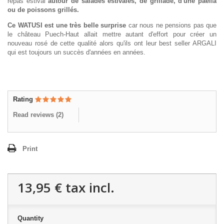
repas estival
autour de salades estivales, de grillade, d'une paella
ou de poissons grillés.
Ce WATUSI est une très belle surprise
car nous ne pensions pas que
le château Puech-Haut allait mettre autant d'effort pour créer un
nouveau rosé de cette qualité alors qu'ils ont leur best seller ARGALI
qui est toujours un succès d'années en années.
Rating
Read reviews (
2
)
Print
13,95 €
tax incl.
Quantity