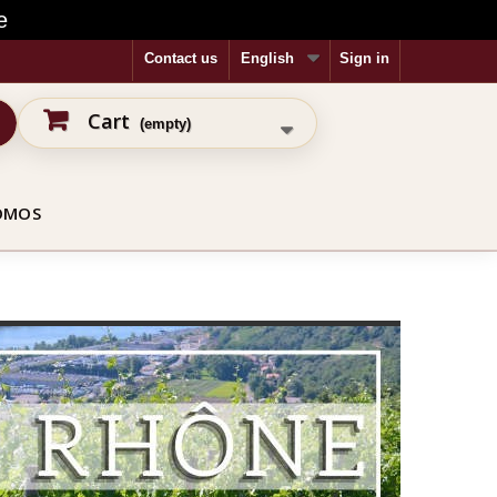
e
Contact us
English
Sign in
Cart
(empty)
OMOS