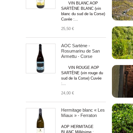
VIN BLANC AOP
Crustacés
(1)
SARTÈNE BLANC (vin
Cuisine Asiatique
(3)
blanc du sud de la Corse)
Cuvée :...
Cuisses de grenouilles
(4)
25,50 €
Côte de Boeuf
(5)
Daube de Sanglier à l'ancienne
(6)
AOC Sartène -
Dessert
(2)
Rosumarinu de San
Entrecôte au roquefort
(5)
Armettu - Corse
Entrée Chaude
(2)
VIN ROUGE AOP
Escalope de veau Milanaise
(3)
SARTÈNE (vin rouge du
Escargots au beurre persillé
(1)
sud de la Corse) Cuvée
:...
Filet de bar au beurre blanc
(9)
24,00 €
Filet de Boeuf
(14)
Filet mignon aux girolles
(6)
Hermitage blanc « Les
Foie Gras
(8)
Miaux » - Ferraton
Fondue Bourguignone
(1)
Fromage
(7)
AOP HERMITAGE
BLANC Millésime :