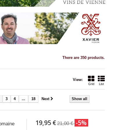
There are 350 products.
View:
Grid
List
3
4
...
18
Next
Show all
19,95 €
-5%
21,00 €
omaine