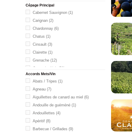
Cépage Principal
Cabernet Sauvignon
(1)
Carignan
(2)
Chardonnay
(6)
Chatus
(1)
Cinsault
(3)
Clairette
(1)
Grenache
(12)
Grenache Noir
(56)
Accords Mets/Vin
Marsanne
(41)
Abats / Tripes
(1)
Marselan
(3)
Agneau
(7)
Merlot
(2)
Aiguillettes de canard au miel
(6)
Mourvèdre
(1)
Andouille de guéméné
(1)
Muscat
(1)
Andouillettes
(4)
Roussanne
(15)
Apéritif
(8)
Sauvignon
(4)
Barbecue / Grillades
(9)
Syrah
(215)