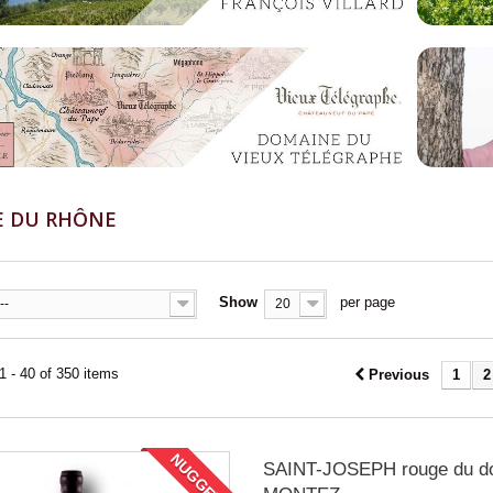
E DU RHÔNE
Show
per page
--
20
 - 40 of 350 items
Previous
1
2
NUGGET!
SAINT-JOSEPH rouge du d