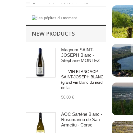
Bavette de boeuf à l'échalote
(1)
Touriga
(2)
Blanquette de veau à l'ancienne
(5)
Vermentino
(2)
Boudin blanc aux ceps
(2)
Viognier
(65)
Boudin Noir
(2)
NEW PRODUCTS
Cailles farcies aux raisins
(5)
Caillettes Ardéchoises
(6)
Magnum SAINT-
Canard
(16)
JOSEPH Blanc -
Stéphane MONTEZ
Canard Confit
(2)
Cassoulet du Sud-Ouest
(2)
VIN BLANC AOP
Chapon au vin jaune
SAINT-JOSEPH BLANC
(5)
(grand vin blanc du nord
Charcuterie
(6)
de la...
Choucroute
(1)
56,00 €
Civet de chevreuil sauce grand veneur
(17)
AOC Sartène Blanc -
Civet de lapin à l'ancienne
(4)
Rosumarinu de San
Coq au vin
(1)
Armettu - Corse
Couscous
(1)