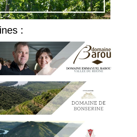
ines :