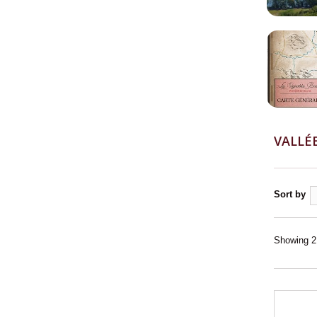
Sucré-Salé
(3)
Suprême de vollaile aux ceps
(6)
Sushi / Maki
(8)
Tajine d'agneau aux abricots
(11)
Terrine de Poisson
(2)
Tournedos Rossini
(9)
Truite Fumée
(1)
VALLÉ
Truite meunière aux amandes
(5)
Veau Marengo
(2)
Viande Blanche
(5)
Sort by
Viande Rouge
(22)
Vin d'honneur
(8)
Showing 21
Épaule d'agneau
(19)