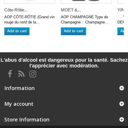
Côte-Rôtie...
MOET &...
YIN Y
AOP CÔTE-RÔTIE (Grand vin
AOP CHAMPAGNE Type de
VIN
rouge du nord de la...
Champagne : Champagne...
DEPUI
Add to cart
Add to cart
Add 
L'abus d'alcool est dangereux pour la santé. Sachez
l'apprécier avec modération.
Information
My account
Store Information