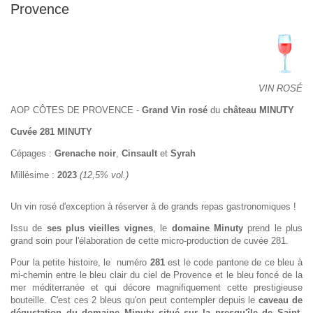
Provence
VIN ROSÉ
AOP CÔTES DE PROVENCE -
Grand Vin rosé
du
château MINUTY
Cuvée 281 MINUTY
Cépages :
Grenache noir
,
Cinsault
et
Syrah
Millésime :
2023
(12,5% vol.)
Un vin rosé d'exception à réserver à de grands repas gastronomiques !
Issu de
ses plus vieilles vignes
, le
domaine Minuty
prend le plus
grand soin pour l'élaboration de cette micro-production de cuvée 281.
Pour la petite histoire, le numéro
281
est le code pantone de ce bleu à
mi-chemin entre le bleu clair du ciel de Provence et le bleu foncé de la
mer méditerranée et qui décore magnifiquement cette prestigieuse
bouteille. C'est ces 2 bleus qu'on peut contempler depuis le
caveau de
dégustation du domaine Minuty situé sur la presqu'île de Saint-