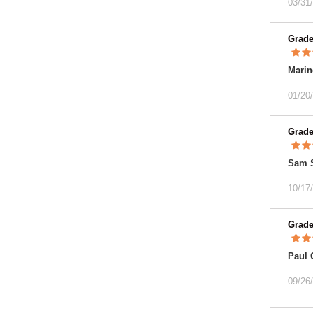
03/31
Grad
Marin
01/20
Grad
Sam 
10/17
Grad
Paul 
09/26