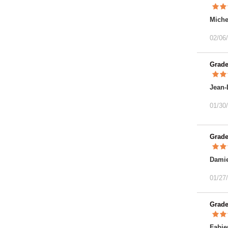
Miche
02/06
Grad
Jean-
01/30
Grad
Dami
01/27
Grad
Fabie