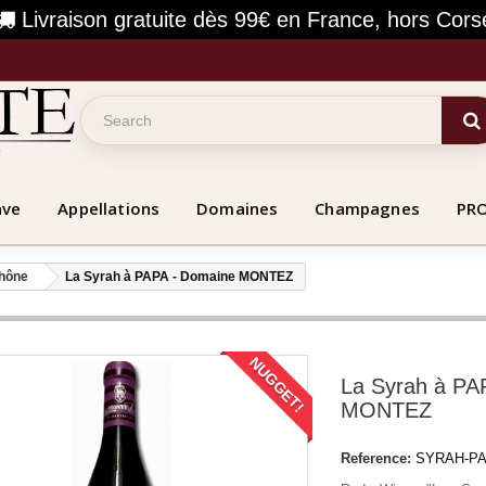
Livraison gratuite dès 99€ en France, hors Cors
ave
Appellations
Domaines
Champagnes
PR
hône
La Syrah à PAPA - Domaine MONTEZ
NUGGET!
La Syrah à PA
MONTEZ
Reference:
SYRAH-PA