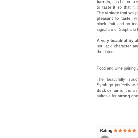
barrels
, it is better to
to taste it so that it 
The vintage that we p
pleasant to taste
, wi
black fruit and an in
signature of Stéphan
A very beautiful Syra
not lack character an
the detour.
Food and wine pairing 
The beautifully stru
Syrah go perfectly wi
duck or lamb
. It is a
suitable for
strong ch
Rating