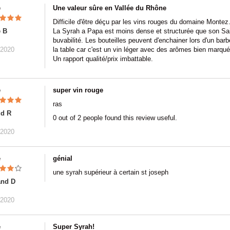
e
Une valeur sûre en Vallée du Rhône
Difficile d'être déçu par les vins rouges du domaine Montez.
e B
La Syrah a Papa est moins dense et structurée que son Saint
buvabilité. Les bouteilles peuvent d'enchainer lors d'un bar
/2020
la table car c'est un vin léger avec des arômes bien marqu
Un rapport qualité/prix imbattable.
e
super vin rouge
ras
ud R
0 out of 2 people found this review useful.
/2020
e
génial
une syrah supérieur à certain st joseph
and D
/2020
e
Super Syrah!