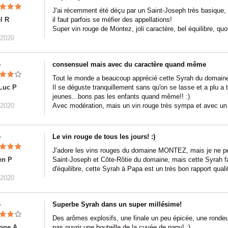
J'ai récemment été déçu par un Saint-Joseph très basique
l R
il faut parfois se méfier des appellations!
Super vin rouge de Montez, joli caractère, bel équilibre, qu
/2020
e
consensuel mais avec du caractère quand même
Tout le monde a beaucoup apprécié cette Syrah du domaine M
Luc P
Il se déguste tranquillement sans qu'on se lasse et a plu 
jeunes...bons pas les enfants quand même!! :)
/2020
Avec modération, mais un vin rouge très sympa et avec un 
e
Le vin rouge de tous les jours! :)
J'adore les vins rouges du domaine MONTEZ, mais je ne peu
en P
Saint-Joseph et Côte-Rôtie du domaine, mais cette Syrah fa
d'équilibre, cette Syrah à Papa est un très bon rapport qualit
/2020
e
Superbe Syrah dans un super millésime!
Des arômes explosifs, une finale un peu épicée, une ronde
nne A
pas ouvrir une bouteille de la cuvée de papy! :)