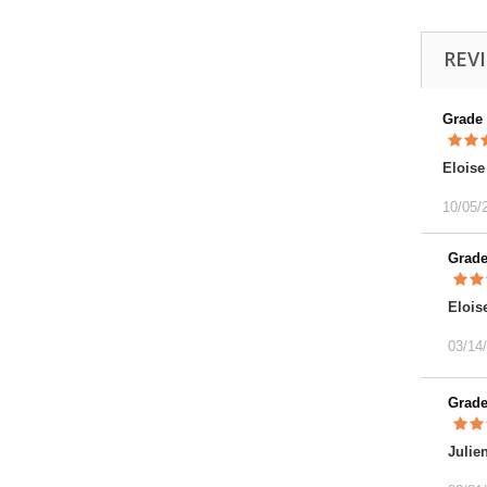
REV
Grade
Eloise
10/05/
Grad
Elois
03/14
Grad
Julie