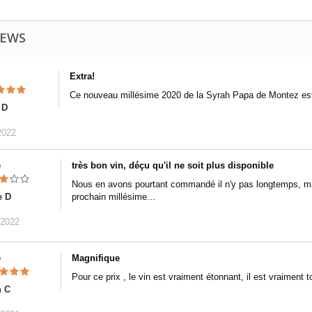
IEWS
Extra!
Ce nouveau millésime 2020 de la Syrah Papa de Montez est
 D
2022
e
très bon vin, déçu qu'il ne soit plus disponible
Nous en avons pourtant commandé il n'y pas longtemps, ma
e D
prochain millésime...
/2022
e
Magnifique
Pour ce prix , le vin est vraiment étonnant, il est vraiment t
n C