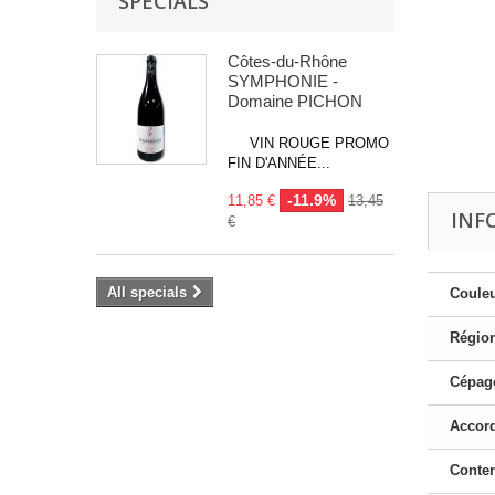
SPECIALS
Côtes-du-Rhône
SYMPHONIE -
Domaine PICHON
VIN ROUGE PROMO
FIN D'ANNÉE...
-11.9%
11,85 €
13,45
INF
€
All specials
Couleu
Région
Cépage
Accord
Conte