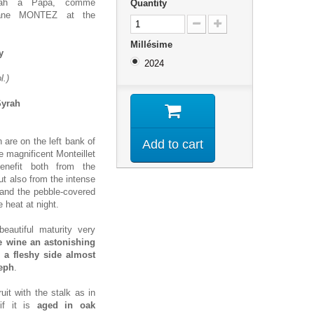
rah à Papa, comme
Quantity
phane MONTEZ at the
Millésime
y
2024
l.)
Syrah
 are on the left bank of
Add to cart
e magnificent Monteillet
enefit both from the
but also from the intense
 and the pebble-covered
e heat at night.
eautiful maturity very
e wine an astonishing
,
a fleshy side almost
seph
.
uit with the stalk as in
if it is
aged in oak