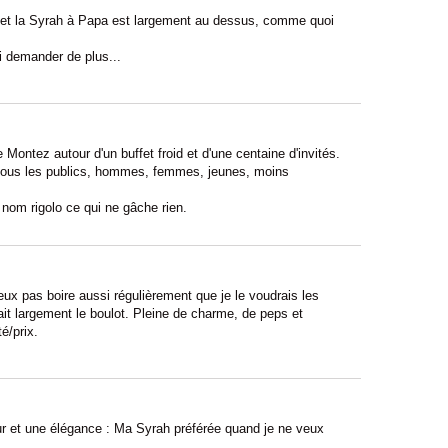
, et la Syrah à Papa est largement au dessus, comme quoi
oi demander de plus...
ontez autour d'un buffet froid et d'une centaine d'invités.
a tous les publics, hommes, femmes, jeunes, moins
nom rigolo ce qui ne gâche rien.
x pas boire aussi régulièrement que je le voudrais les
it largement le boulot. Pleine de charme, de peps et
é/prix.
ur et une élégance : Ma Syrah préférée quand je ne veux