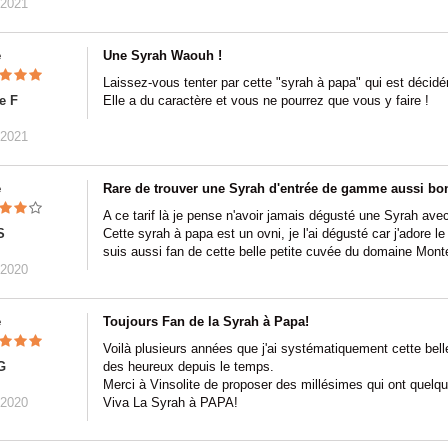
/2021
e
Une Syrah Waouh !
Laissez-vous tenter par cette "syrah à papa" qui est décid
e F
Elle a du caractère et vous ne pourrez que vous y faire !
/2021
e
Rare de trouver une Syrah d'entrée de gamme aussi bo
A ce tarif là je pense n'avoir jamais dégusté une Syrah avec 
S
Cette syrah à papa est un ovni, je l'ai dégusté car j'adore 
suis aussi fan de cette belle petite cuvée du domaine Mont
/2020
e
Toujours Fan de la Syrah à Papa!
Voilà plusieurs années que j'ai systématiquement cette bell
G
des heureux depuis le temps.
Merci à Vinsolite de proposer des millésimes qui ont quelqu
/2020
Viva La Syrah à PAPA!