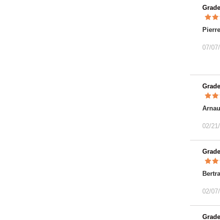
Grad
Pierr
07/07
Grad
Arna
02/21
Grad
Bertr
02/07
Grad