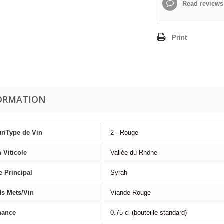
Read reviews
Print
ORMATION
r/Type de Vin
2 - Rouge
 Viticole
Vallée du Rhône
 Principal
Syrah
s Mets/Vin
Viande Rouge
nance
0.75 cl (bouteille standard)