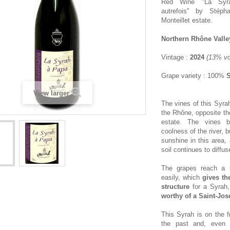
Red Wine "La Sy
autrefois" by Sté
Monteillet estate.
Northern Rhône Valle
Vintage :
2024
(13% vo
Grape variety : 100%
View larger
The vines of this Syrah
the Rhône, opposite th
estate. The vines b
coolness of the river, 
sunshine in this area,
soil continues to diffus
The grapes reach a b
easily, which
gives th
structure
for a Syrah
worthy of a Saint-Jo
This Syrah is on the fr
the past and, even 