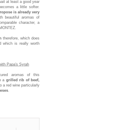
 wait at least a good year
becomes a little softer.
ropose is already very
th beautiful aromas of
comparable character, a
e MONTEZ.
h
therefore, which does
d which is really worth
with Papa's Syrah
ctured aromas of this
th a
grilled rib of beef,
lso a red wine particularly
eeses
.