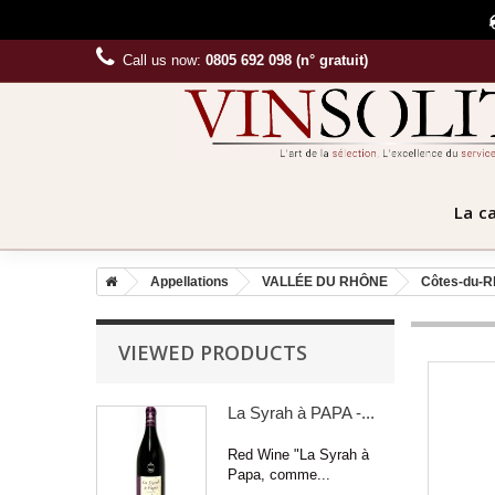
Call us now:
0805 692 098 (n° gratuit)
La c
Appellations
VALLÉE DU RHÔNE
Côtes-du-R
VIEWED PRODUCTS
La Syrah à PAPA -...
Red Wine "La Syrah à
Papa, comme...