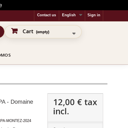
e
Contact us
English
Sign in
Cart
(empty)
OMOS
12,00 €
tax
PA - Domaine
incl.
PA-MONTEZ-2024