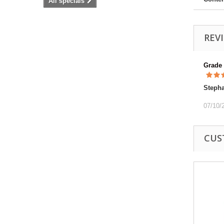
All specials
REV
Grade
Steph
07/10/
CUS