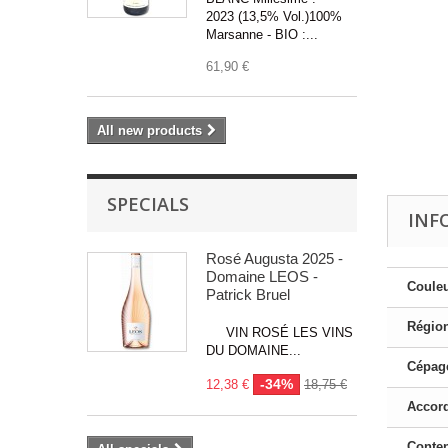
2023 (13,5% Vol.)100%
Marsanne - BIO :...
61,90 €
All new products
SPECIALS
INF
Rosé Augusta 2025 -
Domaine LEOS -
Couleu
Patrick Bruel
Région
VIN ROSÉ LES VINS
DU DOMAINE...
Cépage
-34%
12,38 €
18,75 €
Accord
Conte