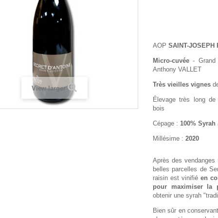
AOP
SAINT-JOSEPH
Micro-cuvée
- Grand 
Anthony VALLET
Très vieilles vignes
de
View larger
Élevage très long d
bois
Cépage :
100% Syrah
Millésime :
2020
Après des vendanges 
belles parcelles de Se
raisin est vinifié
en co
pour maximiser la p
obtenir une syrah "tradi
Bien sûr en conservant 