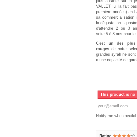
plus austère sur la j
VALLET lui la fait pa
première années) en b
sa commercialisation i
la dégustation...quasim
d'attendre 2 ou 3 an
voire 5 à 8 ans pour le
C'est
un des plus 
rouges
de notre sélec
grandes syrah ne sont 
a une capacité de gard
This product is no 
Notify me when availab
Rating