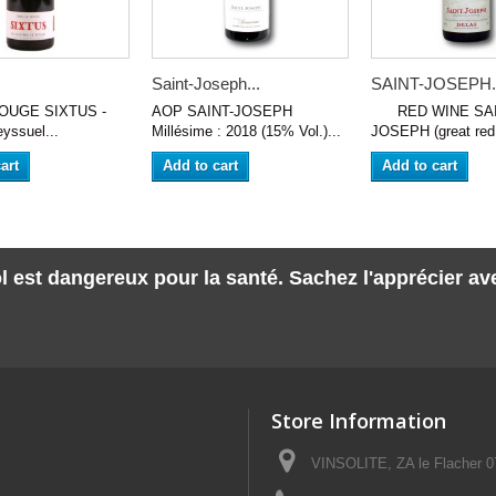
Saint-Joseph...
SAINT-JOSEPH..
UGE SIXTUS -
AOP SAINT-JOSEPH
RED WINE SAI
yssuel...
Millésime : 2018 (15% Vol.)...
JOSEPH (great red 
art
Add to cart
Add to cart
l est dangereux pour la santé. Sachez l'apprécier a
Store Information
VINSOLITE, ZA le Flacher 