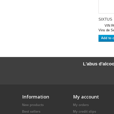
SIXTUS
VIN RO
Vins de Se
Add to c
L'abus d'alcoo
Information
My account
New products
My orders
Best sellers
My credit slips