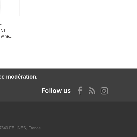
.
NT-
wine...
vec modération.
Follow us
07340 FELINES, France