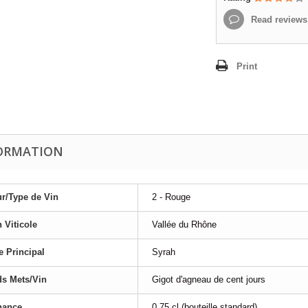
Read reviews
Print
ORMATION
r/Type de Vin
2 - Rouge
 Viticole
Vallée du Rhône
 Principal
Syrah
s Mets/Vin
Gigot d'agneau de cent jours
nance
0.75 cl (bouteille standard)