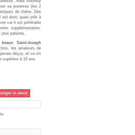
eunesse...mais Anthony
sser sa jeunesse (les 2
arriques de chêne. Dès
l est donc quasi prêt à
ent car il est préférable
nées supplémentaires,
s plus patients.
beaux Saint-Joseph
tion, les amateurs de
jamais déçus, et ce vin
e supérieur à 15 ans.
longer in stock
le