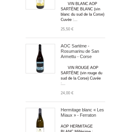
VIN BLANC AOP
SARTÈNE BLANC (vin
blanc du sud de la Corse)
Cuvée :...
25,50 €
AOC Sartène -
Rosumarinu de San
Armettu - Corse
VIN ROUGE AOP
SARTÈNE (vin rouge du
sud de la Corse) Cuvée
:...
24,00 €
Hermitage blanc « Les
Miaux » - Ferraton
AOP HERMITAGE
BLANC Millésime :