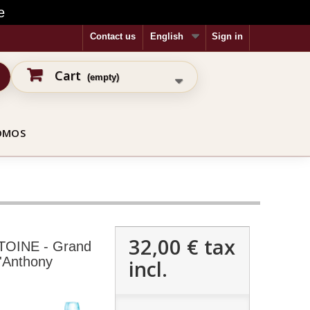
e
Contact us
English
Sign in
Cart
(empty)
OMOS
32,00 €
tax
OINE - Grand
'Anthony
incl.