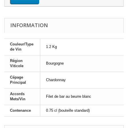
INFORMATION
Couleur/Type
1.2 Kg
de Vin
Région
Bourgogne
Viticole
Cépage
Chardonnay
Principal
Accords
Filet de bar au beurre blanc
Mets/Vin
Contenance
0.75 cl (bouteille standard)