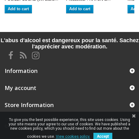
Add to cart
Add to cart
Add 
L'abus d'alcool est dangereux pour la santé. Sachez
l'apprécier avec modération.
Information
My account
Store Information
To give you the best possible experience, this site uses cookies. Using
your site means your agree to our use of cookies. We have published a
© 2026 - ALL RIGHTS RESERVED VINSOLITE
new cookies policy, which you should need to find out more about the
cookies we use.
View cookies policy.
Accept