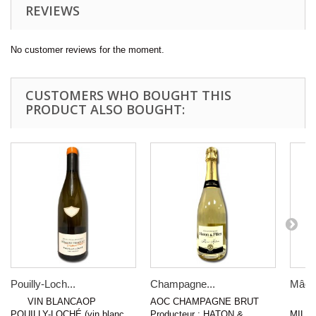
REVIEWS
No customer reviews for the moment.
CUSTOMERS WHO BOUGHT THIS
PRODUCT ALSO BOUGHT:
Pouilly-Loch...
Champagne...
Mâcon
VIN BLANCAOP
AOC CHAMPAGNE BRUT
WHI
POUILLY-LOCHÉ (vin blanc...
Producteur : HATON &...
MILLY