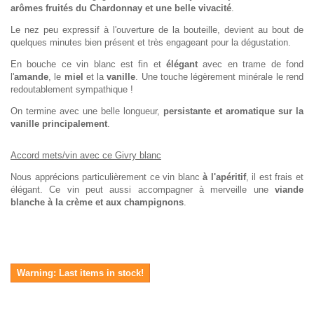
arômes fruités du Chardonnay et une belle vivacité
.
Le nez peu expressif à l'ouverture de la bouteille, devient au bout de
quelques minutes bien présent et très engageant pour la dégustation.
En bouche ce vin blanc est fin et
élégant
avec en trame de fond
l'
amande
, le
miel
et la
vanille
. Une touche légèrement minérale le rend
redoutablement sympathique !
On termine avec une belle longueur,
persistante et aromatique sur la
vanille principalement
.
Accord mets/vin avec ce Givry blanc
Nous apprécions particulièrement ce vin blanc
à l'apéritif
, il est frais et
élégant. Ce vin peut aussi accompagner à merveille une
viande
blanche à la crème et aux champignons
.
Warning: Last items in stock!