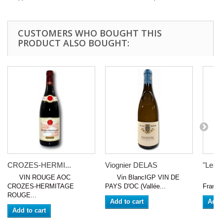
CUSTOMERS WHO BOUGHT THIS
PRODUCT ALSO BOUGHT:
CROZES-HERMI...
Viognier DELAS
"Les..
VIN ROUGE AOC
Vin BlancIGP VIN DE
VIN 
CROZES-HERMITAGE
PAYS D'OC (Vallée...
Franç
ROUGE...
Add to cart
Add 
Add to cart