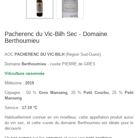
Pacherenc du Vic-Bilh Sec - Domaine
Berthoumieu
AOC
PACHERENC DU VIC-BILH
(Région Sud-Ouest)
Domaine
Berthoumieu
- cuvée PIERRE de
GRÈS
Viticulture raisonnée
Millésime :
2019
Cépages : 50 %
Gros Manseng
, 25 %
Petit Courbu
, 25 %
Petit
Manseng
Service :
17-19 °C
Habituellement connue en vin moelleux, cette appellation produit aussi
du vin sec, et cette cuvée du domaine Berthoumieu est idéale pour le
découvrir.
Un
nez sympa
sur les
agrumes
et avec une
note exotique
.