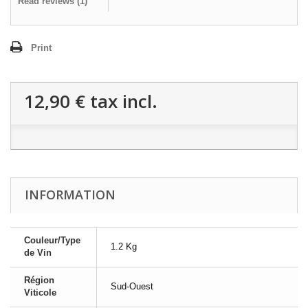
Read reviews (
1
)
Print
12,90 €
tax incl.
INFORMATION
Couleur/Type
1.2 Kg
de Vin
Région
Sud-Ouest
Viticole