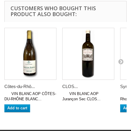
CUSTOMERS WHO BOUGHT THIS
PRODUCT ALSO BOUGHT:
Côtes-du-Rhô...
CLOS...
Syrah
VIN BLANC AOP CÔTES-
VIN BLANC AOP
VIN 
DU-RHÔNE BLANC...
Jurançon Sec CLOS...
Rhoda
Add to cart
Add 