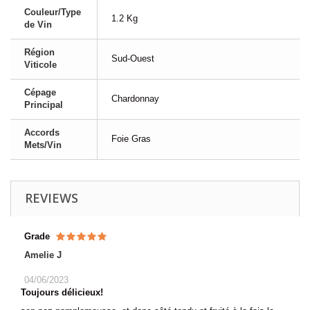
Couleur/Type
1.2 Kg
de Vin
Région
Sud-Ouest
Viticole
Cépage
Chardonnay
Principal
Accords
Foie Gras
Mets/Vin
REVIEWS
Grade
Amelie J
04/06/2023
Toujours délicieux!