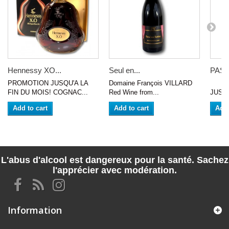
Hennessy XO...
Seul en...
PAS 
PROMOTION JUSQU'A LA
Domaine François VILLARD
VIN
FIN DU MOIS! COGNAC...
Red Wine from...
JUSQU
Add to cart
Add to cart
Add 
L'abus d'alcool est dangereux pour la santé. Sachez
l'apprécier avec modération.
Information