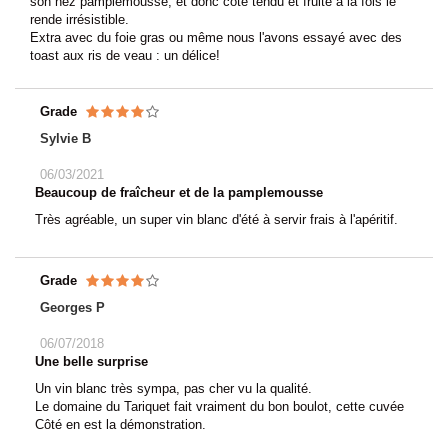
son nez pamplemousse, et donc côté tendu et fruité à la fois le
rende irrésistible.
Extra avec du foie gras ou même nous l'avons essayé avec des
toast aux ris de veau : un délice!
Grade
Sylvie B
06/03/2021
Beaucoup de fraîcheur et de la pamplemousse
Très agréable, un super vin blanc d'été à servir frais à l'apéritif.
Grade
Georges P
06/07/2018
Une belle surprise
Un vin blanc très sympa, pas cher vu la qualité.
Le domaine du Tariquet fait vraiment du bon boulot, cette cuvée
Côté en est la démonstration.