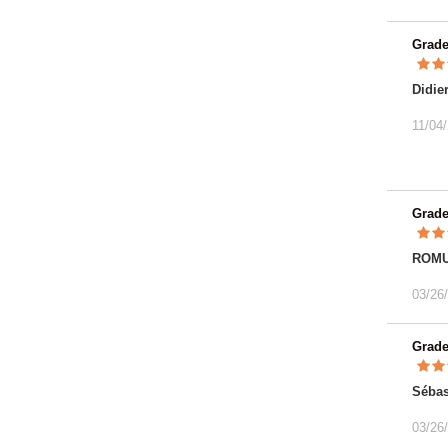
Grad
Didie
11/04
Grad
ROMU
03/26
Grad
Sébas
03/26