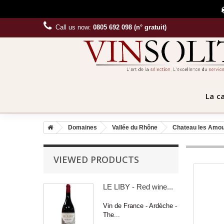
Call us now:
0805 692 098 (n° gratuit)
La c
Domaines
Vallée du Rhône
Chateau les Amo
VIEWED PRODUCTS
LE LIBY - Red wine...
Vin de France - Ardèche -
The...