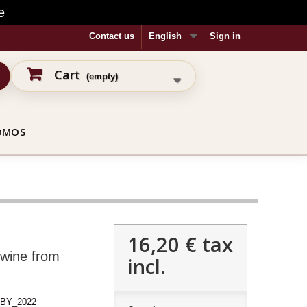
e
Contact us
English
Sign in
Cart
(empty)
OMOS
16,20 €
tax
 wine from
incl.
BY_2022