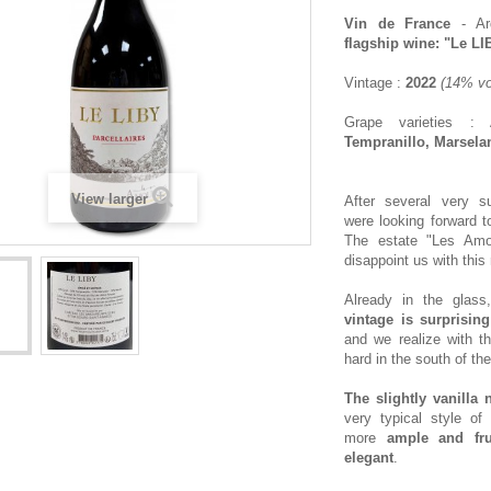
Vin de France
- Ar
flagship wine: "Le LI
Vintage :
2022
(14% vo
Grape varieties :
Tempranillo, Marsela
View larger
After several very s
were looking forward t
The estate "Les Amo
disappoint us with this 
Already in the glas
vintage is surprising
and we realize with th
hard in the south of th
The slightly vanilla 
very typical style of
more
ample and fr
elegant
.