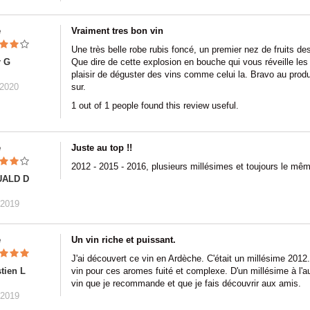
e
Vraiment tres bon vin
Une très belle robe rubis foncé, un premier nez de fruits des 
r G
Que dire de cette explosion en bouche qui vous réveille les
plaisir de déguster des vins comme celui la. Bravo au produc
/2020
sur.
1 out of 1 people found this review useful.
e
Juste au top !!
2012 - 2015 - 2016, plusieurs millésimes et toujours le même
ALD D
/2019
e
Un vin riche et puissant.
J'ai découvert ce vin en Ardèche. C'était un millésime 2012.
tien L
vin pour ces aromes fuité et complexe. D'un millésime à l'au
vin que je recommande et que je fais découvrir aux amis.
/2019