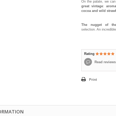
On the palate, we can
great vintage
:
aroma
cocoa and wild straw
The nugget of th
selection. An incredible 
Rating
Read reviews
Print
ORMATION