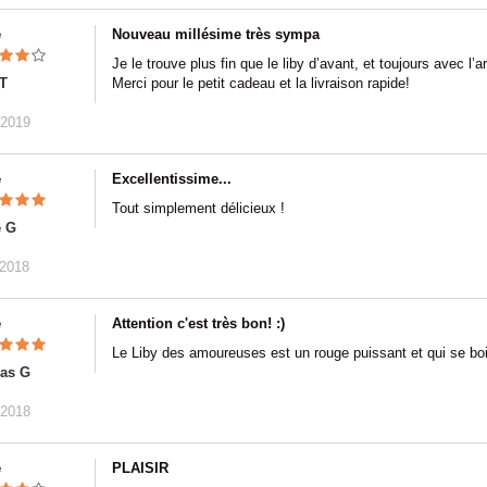
e
Nouveau millésime très sympa
Je le trouve plus fin que le liby d’avant, et toujours avec l’
T
Merci pour le petit cadeau et la livraison rapide!
/2019
e
Excellentissime...
Tout simplement délicieux !
e G
/2018
e
Attention c'est très bon! :)
Le Liby des amoureuses est un rouge puissant et qui se boit
as G
/2018
e
PLAISIR