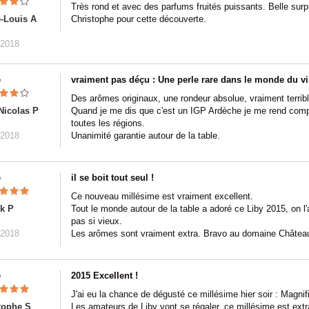
Très rond et avec des parfums fruités puissants. Belle surpr
e-Louis A
Christophe pour cette découverte.
/2018
e
vraiment pas déçu : Une perle rare dans le monde du v
Des arômes originaux, une rondeur absolue, vraiment terri
Nicolas P
Quand je me dis que c'est un IGP Ardèche je me rend comp
toutes les régions.
/2018
Unanimité garantie autour de la table.
e
il se boit tout seul !
Ce nouveau millésime est vraiment excellent.
ck P
Tout le monde autour de la table a adoré ce Liby 2015, on l'a 
pas si vieux.
/2018
Les arômes sont vraiment extra. Bravo au domaine Château
e
2015 Excellent !
J'ai eu la chance de dégusté ce millésime hier soir : Magnif
tophe S
Les amateurs de Liby vont se régaler, ce millésime est extra 