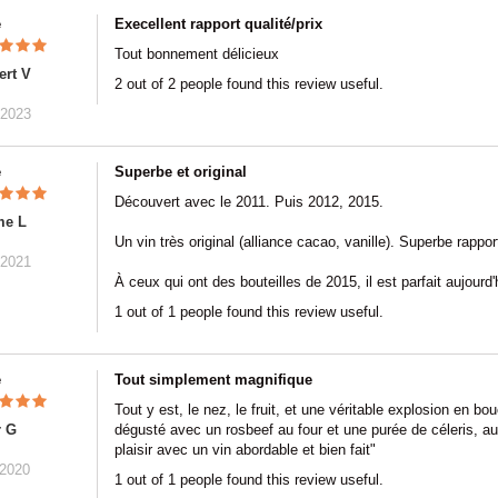
e
Execellent rapport qualité/prix
Tout bonnement délicieux
rt V
2 out of 2 people found this review useful.
/2023
e
Superbe et original
Découvert avec le 2011. Puis 2012, 2015.
me L
Un vin très original (alliance cacao, vanille). Superbe rapport
/2021
À ceux qui ont des bouteilles de 2015, il est parfait aujourd'
1 out of 1 people found this review useful.
e
Tout simplement magnifique
Tout y est, le nez, le fruit, et une véritable explosion en bo
r G
dégusté avec un rosbeef au four et une purée de céleris, au 
plaisir avec un vin abordable et bien fait"
/2020
1 out of 1 people found this review useful.