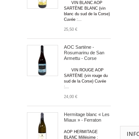
VIN BLANC AOP
SARTÈNE BLANC (vin
blanc du sud de la Corse)
Cuvée :...
25,50 €
AOC Sartène -
Rosumarinu de San
Armettu - Corse
VIN ROUGE AOP
SARTÈNE (vin rouge du
sud de la Corse) Cuvée
:...
24,00 €
Hermitage blanc « Les
Miaux » - Ferraton
AOP HERMITAGE
INF
BLANC Millésime :