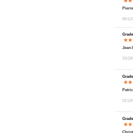
Pierr
06/12
Grad
Jean-
03/29
Grad
Patri
01/24
Grad
Chris