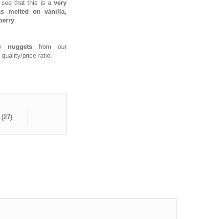
 see that this is a
very
s melted on vanilla,
berry
.
e nuggets
from our
quality/price ratio.
 (
27
)