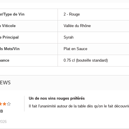
r/Type de Vin
2 - Rouge
 Viticole
Vallée du Rhône
 Principal
Syrah
s Mets/Vin
Plat en Sauce
nance
0.75 cl (bouteille standard)
IEWS
Un de nos vins rouges préférés
Il fait l'unanimité autour de la table dès qu'on le fait découvr
 B
2026