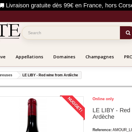
Livraison gratuite dès 99€ en France, hors Cors
ave
Appellations
Domaines
Champagnes
PR
ureuses
LE LIBY - Red wine from Ardèche
NUGGET!
Online only
LE LIBY - Red
Ardèche
Reference:
AMOUR_LI