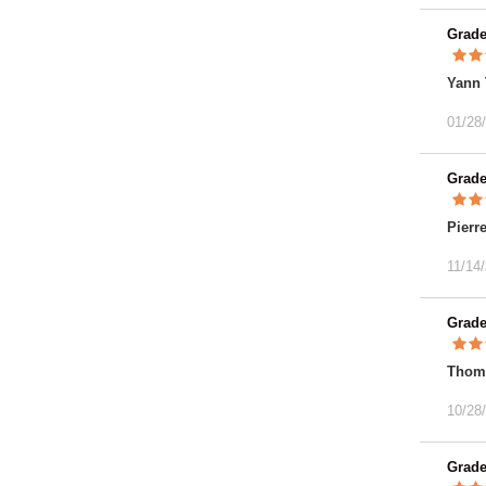
Grad
Yann 
01/28
Grad
Pierr
11/14
Grad
Thom
10/28
Grad