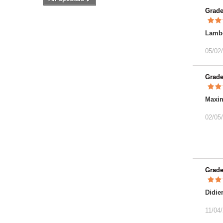
Grad
Lambe
05/02
Grad
Maxi
02/05
Grad
Didie
11/04