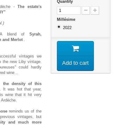
Quantity
dèche -
The estate's
BY"
Millésime
l.)
2022
 A blend of
Syrah,
n and Merlot
.
uccessful vintages we
o the new Liby vintage.
Add to cart
ureuses" could hardly
red wine...
s,
the density of this
. It was hot that year,
is wine that it hit very
e Ardèche.
nose
reminds us of the
 previous vintages, but
uity and much more