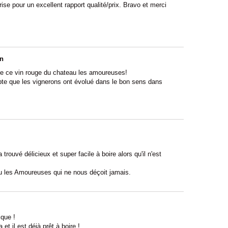
ise pour un excellent rapport qualité/prix. Bravo et merci
in
ble ce vin rouge du chateau les amoureuses!
te que les vignerons ont évolué dans le bon sens dans
trouvé délicieux et super facile à boire alors qu'il n'est
 les Amoureuses qui ne nous déçoit jamais.
ique !
et il est déjà prêt à boire !