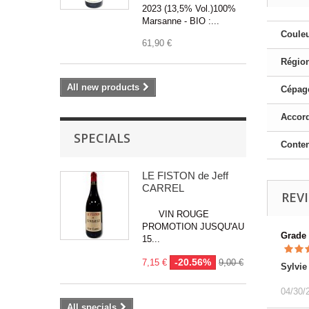
2023 (13,5% Vol.)100%
Marsanne - BIO :...
Couleu
61,90 €
Région
All new products
Cépage
Accord
SPECIALS
Conte
LE FISTON de Jeff
CARREL
REV
VIN ROUGE
PROMOTION JUSQU'AU
Grade
15...
-20.56%
7,15 €
9,00 €
Sylvie
04/30/
All specials