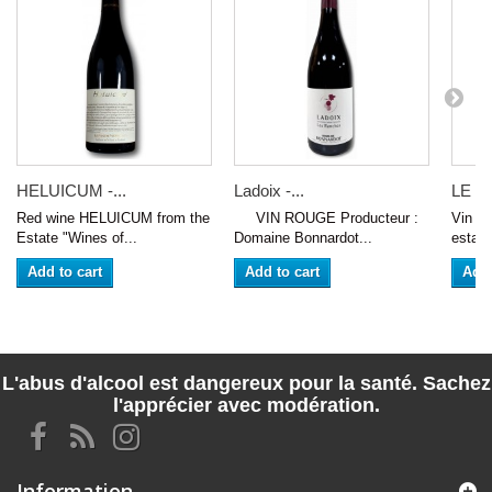
HELUICUM -...
Ladoix -...
LE LI
Red wine HELUICUM from the
VIN ROUGE Producteur :
Vin de
Estate "Wines of...
Domaine Bonnardot...
estate
Add to cart
Add to cart
Add 
L'abus d'alcool est dangereux pour la santé. Sachez
l'apprécier avec modération.
Information