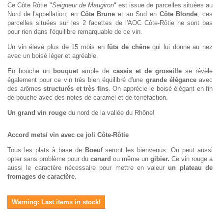
Ce Côte Rôtie "
Seigneur de Maugiron
" est issue de parcelles situées au
Nord de l'appellation, en
Côte Brune
et au Sud en
Côte Blonde
, ces
parcelles situées sur les 2 facettes de l'AOC Côte-Rôtie ne sont pas
pour rien dans l'équilibre remarquable de ce vin.
Un vin élevé plus de 15 mois en
fûts de chêne
qui lui donne au nez
avec un boisé léger et agréable.
En bouche un
bouquet
ample de
cassis et de groseille
se révèle
également pour ce vin très bien équilibré d'une
grande élégance
avec
des arômes
structurés et très fins
. On apprécie le boisé élégant en fin
de bouche avec des notes de caramel et de torréfaction.
Un grand vin rouge
du nord de la vallée du Rhône!
Accord mets/ vin avec ce joli Côte-Rôtie
Tous les plats à base de
Boeuf
seront les bienvenus. On peut aussi
opter sans problème pour du
canard
ou même un
gibier.
Ce vin rouge a
aussi le caractère nécessaire pour mettre en valeur
un plateau de
fromages de caractère
.
Warning: Last items in stock!