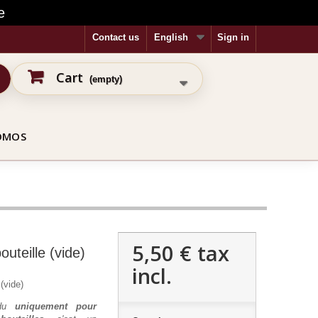
e
Contact us
English
Sign in
Cart
(empty)
OMOS
5,50 €
tax
outeille (vide)
incl.
(vide)
ndu
uniquement pour