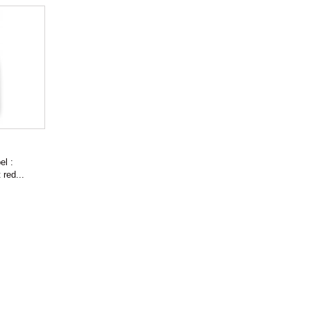
l :
red...