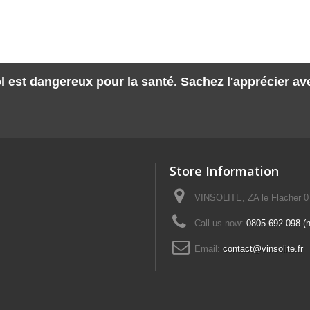
l est dangereux pour la santé. Sachez l'apprécier a
Store Information
VINSOLITE, ZA le Flacher 
Call us now:
0805 692 098 (n°
Email:
contact@vinsolite.fr