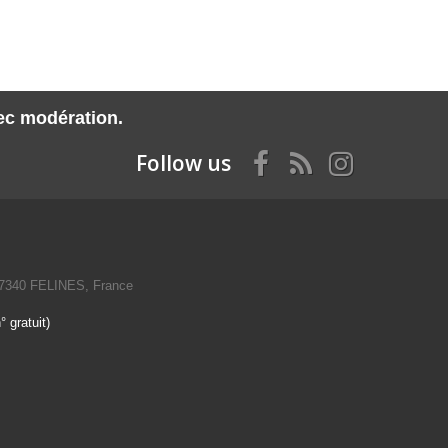
vec modération.
Follow us
07340 FELINES, France
 gratuit)