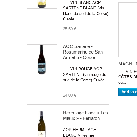
VIN BLANC AOP
SARTÈNE BLANC (vin
blanc du sud de la Corse)
Cuvée :...
25,50 €
AOC Sartène -
Rosumarinu de San
Armettu - Corse
MAGNUM 
VIN ROUGE AOP
VIN RO
SARTÈNE (vin rouge du
CÔTES-DU
sud de la Corse) Cuvée
du...
:...
Add to c
24,00 €
Hermitage blanc « Les
Miaux » - Ferraton
AOP HERMITAGE
BLANC Millésime :