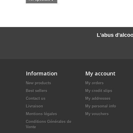
L'abus d'alcoo
Information
My account
New products
My orders
Best sellers
My credit slips
Contact us
My addresses
Livraison
My personal info
Mentions légales
My vouchers
Conditions Générales de
Vente