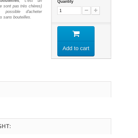
outeilles
, c'est un
Quantity
e sont pas très chères)
 possible d'acheter
 sans bouteilles.
Add to cart
GHT: