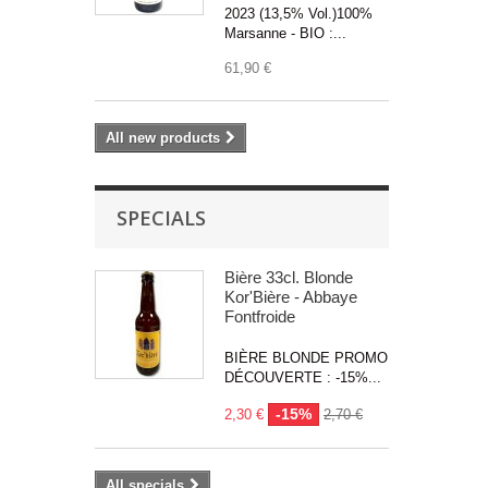
2023 (13,5% Vol.)100%
Marsanne - BIO :...
61,90 €
All new products
SPECIALS
Bière 33cl. Blonde
Kor'Bière - Abbaye
Fontfroide
BIÈRE BLONDE PROMO
DÉCOUVERTE : -15%...
-15%
2,30 €
2,70 €
All specials