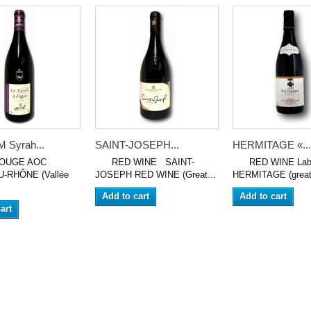
Syrah...
SAINT-JOSEPH...
HERMITAGE «...
UGE AOC
RED WINE SAINT-
RED WINE Labe
-RHÔNE (Vallée
JOSEPH RED WINE (Great...
HERMITAGE (great 
Add to cart
Add to cart
art