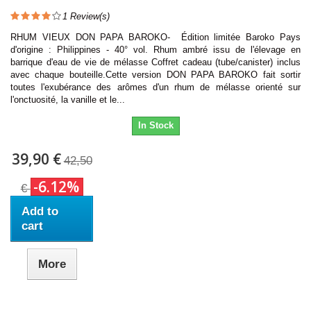
1
Review(s)
RHUM VIEUX DON PAPA BAROKO- Édition limitée Baroko Pays
d'origine : Philippines - 40° vol. Rhum ambré issu de l'élevage en
barrique d'eau de vie de mélasse Coffret cadeau (tube/canister) inclus
avec chaque bouteille.Cette version DON PAPA BAROKO fait sortir
toutes l'exubérance des arômes d'un rhum de mélasse orienté sur
l'onctuosité, la vanille et le...
In Stock
39,90 €
42,50
-6.12%
€
Add to
cart
More