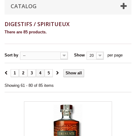
CATALOG
DIGESTIFS / SPIRITUEUX
There are 85 products.
Sort by
Show
per page
--
20
1
2
3
4
5
Show all
Showing 61 - 80 of 85 items