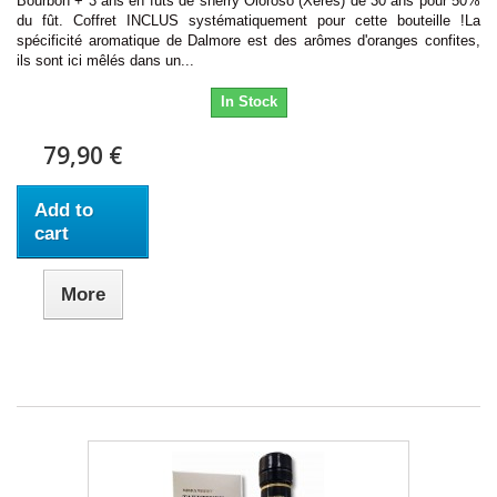
Bourbon + 3 ans en fûts de sherry Oloroso (Xérès) de 30 ans pour 50%
du fût. Coffret INCLUS systématiquement pour cette bouteille !La
spécificité aromatique de Dalmore est des arômes d'oranges confites,
ils sont ici mêlés dans un...
In Stock
79,90 €
Add to
cart
More