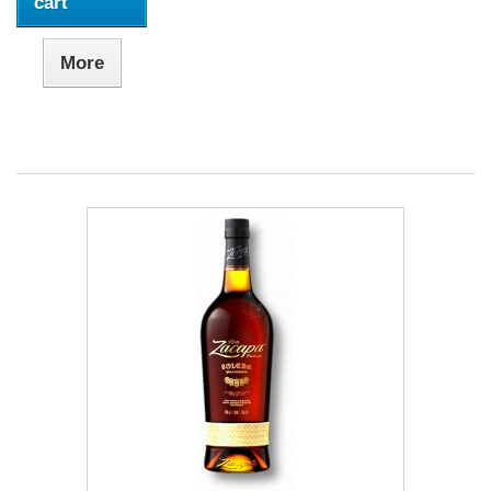
cart
More